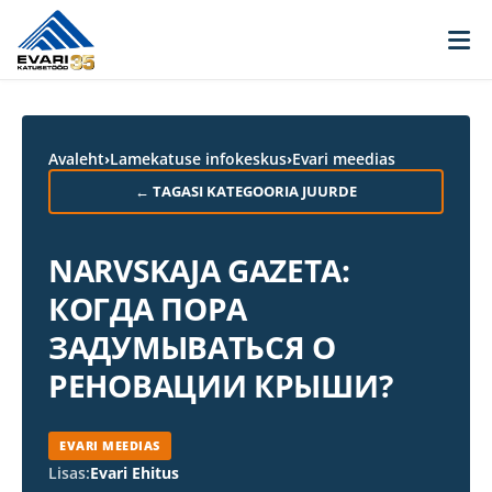
Skip to content
Avaleht
›
Lamekatuse infokeskus
›
Evari meedias
← TAGASI KATEGOORIA JUURDE
NARVSKAJA GAZETA:
КОГДА ПОРА
ЗАДУМЫВАТЬСЯ О
РЕНОВАЦИИ КРЫШИ?
EVARI MEEDIAS
Lisas:
Evari Ehitus