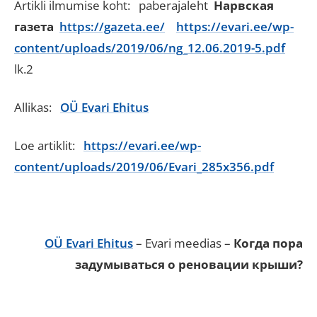
Artikli ilmumise koht: paberajaleht
Нарвская
газета
https://gazeta.ee/
https://evari.ee/wp-
content/uploads/2019/06/ng_12.06.2019-5.pdf
lk.2
Allikas:
OÜ Evari Ehitus
Loe artiklit:
https://evari.ee/wp-
content/uploads/2019/06/Evari_285x356.pdf
OÜ Evari Ehitus
– Evari meedias –
Когда пора
задумываться о реновации крыши?