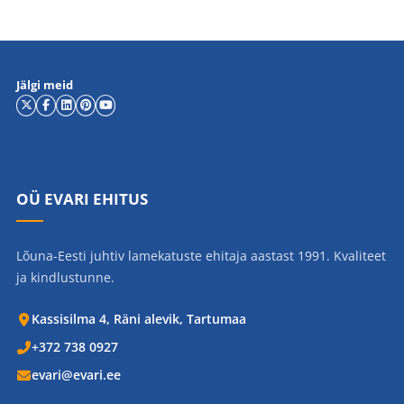
Jälgi meid
OÜ EVARI EHITUS
Lõuna-Eesti juhtiv lamekatuste ehitaja aastast 1991. Kvaliteet
ja kindlustunne.
Kassisilma 4, Räni alevik, Tartumaa
+372 738 0927
evari@evari.ee