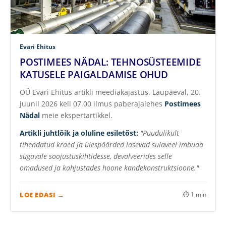
Evari Ehitus
POSTIMEES NÄDAL: TEHNOSÜSTEEMIDE
KATUSELE PAIGALDAMISE OHUD
OÜ Evari Ehitus artikli meediakajastus. Laupäeval, 20.
juunil 2026 kell 07.00 ilmus paberajalehes
Postimees
Nädal
meie ekspertartikkel.
Artikli juhtlõik ja oluline esiletõst:
"Puudulikult
tihendatud kraed ja ülespöörded lasevad sulaveel imbuda
sügavale soojustuskihtidesse, devalveerides selle
omadused ja kahjustades hoone kandekonstruktsioone."
LOE EDASI →
⏱ 1 min