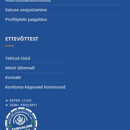
Hüdroisolatsioonitööd
Katuse soojustamine
Profiilpleki paigaldus
ETTEVÕTTEST
Tehtud tööd
Meist lähemalt
Kontakt
Korduma kippuvad küsimused
★ EKFML LIIGE
★ 3500+ PROJEKTI