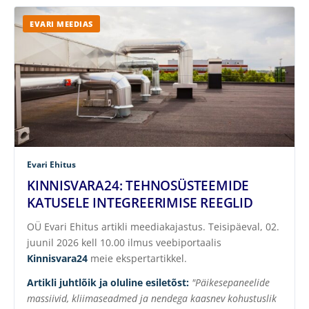
EVARI MEEDIAS
Evari Ehitus
KINNISVARA24: TEHNOSÜSTEEMIDE
KATUSELE INTEGREERIMISE REEGLID
OÜ Evari Ehitus artikli meediakajastus. Teisipäeval, 02.
juunil 2026 kell 10.00 ilmus veebiportaalis
Kinnisvara24
meie ekspertartikkel.
Artikli juhtlõik ja oluline esiletõst:
"Päikesepaneelide
massiivid, kliimaseadmed ja nendega kaasnev kohustuslik