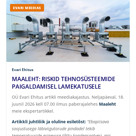
EVARI MEEDIAS
Evari Ehitus
MAALEHT: RISKID TEHNOSÜSTEEMIDE
PAIGALDAMISEL LAMEKATUSELE
OÜ Evari Ehitus artikli meediakajastus. Neljapäeval, 18.
juunil 2026 kell 07.00 ilmus paberajalehes
Maaleht
meie ekspertartikkel.
Artikkli juhtlõik ja oluline esiletõst:
"Ebapiisava
soojustusega läbiviigutorude pindadel tekib
temperatuuride erinevuse tõttu kondensaatvesi, mis