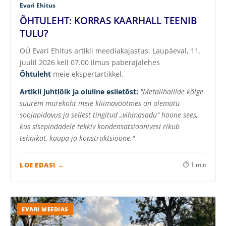
Evari Ehitus
ÕHTULEHT: KORRAS KAARHALL TEENIB
TULU?
OÜ Evari Ehitus artikli meediakajastus. Laupäeval, 11.
juulil 2026 kell 07.00 ilmus paberajalehes
Õhtuleht
meie ekspertartikkel.
Artikli juhtlõik ja oluline esiletõst:
"Metallhallide kõige
suurem murekoht meie kliimavöötmes on olematu
soojapidavus ja sellest tingitud „vihmasadu“ hoone sees,
kus sisepindadele tekkiv kondensatsioonivesi rikub
tehnikat, kaupa ja konstruktsioone."
LOE EDASI →
⏱ 1 min
EVARI MEEDIAS