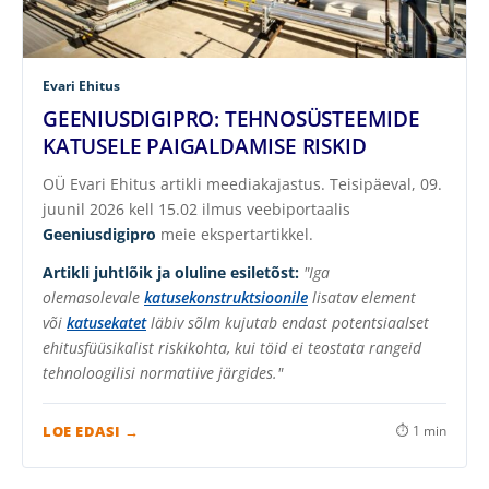
Evari Ehitus
GEENIUSDIGIPRO: TEHNOSÜSTEEMIDE
KATUSELE PAIGALDAMISE RISKID
OÜ Evari Ehitus artikli meediakajastus. Teisipäeval, 09.
juunil 2026 kell 15.02 ilmus veebiportaalis
Geeniusdigipro
meie ekspertartikkel.
Artikli juhtlõik ja oluline esiletõst:
"Iga
olemasolevale
katusekonstruktsioonile
lisatav element
või
katusekatet
läbiv sõlm kujutab endast potentsiaalset
ehitusfüüsikalist riskikohta, kui töid ei teostata rangeid
tehnoloogilisi normatiive järgides."
LOE EDASI →
⏱ 1 min