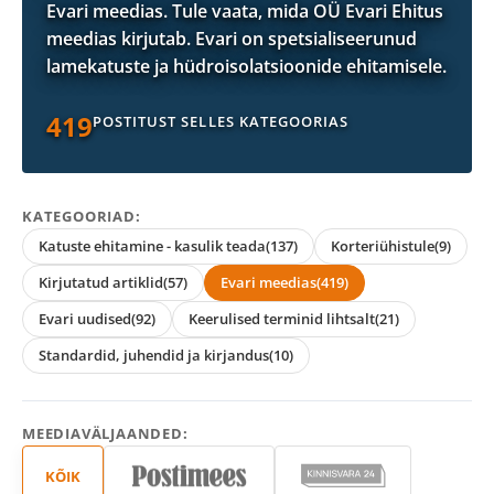
Evari meedias. Tule vaata, mida OÜ Evari Ehitus
meedias kirjutab. Evari on spetsialiseerunud
lamekatuste ja hüdroisolatsioonide ehitamisele.
419
POSTITUST SELLES KATEGOORIAS
KATEGOORIAD:
Katuste ehitamine - kasulik teada
(137)
Korteriühistule
(9)
Kirjutatud artiklid
(57)
Evari meedias
(419)
Evari uudised
(92)
Keerulised terminid lihtsalt
(21)
Standardid, juhendid ja kirjandus
(10)
MEEDIAVÄLJAANDED:
KÕIK