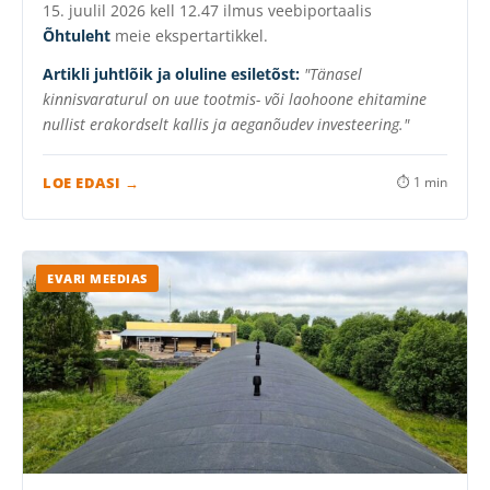
15. juulil 2026 kell 12.47 ilmus veebiportaalis
Õhtuleht
meie ekspertartikkel.
Artikli juhtlõik ja oluline esiletõst:
"Tänasel
kinnisvaraturul on uue tootmis- või laohoone ehitamine
nullist erakordselt kallis ja aeganõudev investeering."
LOE EDASI →
⏱ 1 min
EVARI MEEDIAS