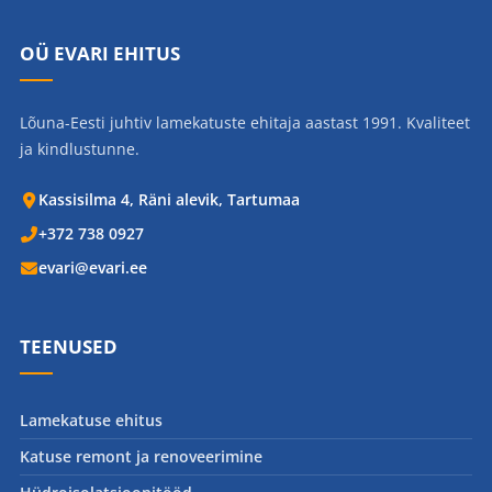
OÜ EVARI EHITUS
Lõuna-Eesti juhtiv lamekatuste ehitaja aastast 1991. Kvaliteet
ja kindlustunne.
Kassisilma 4, Räni alevik, Tartumaa
+372 738 0927
evari@evari.ee
TEENUSED
Lamekatuse ehitus
Katuse remont ja renoveerimine