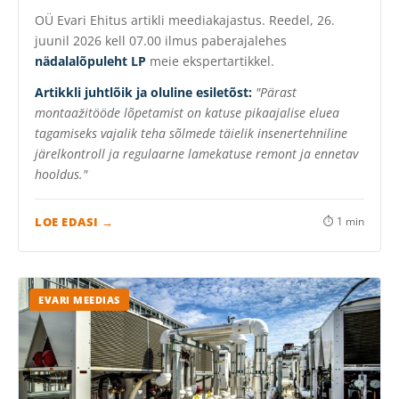
OÜ Evari Ehitus artikli meediakajastus. Reedel, 26.
juunil 2026 kell 07.00 ilmus paberajalehes
nädalalõpuleht LP
meie ekspertartikkel.
Artikkli juhtlõik ja oluline esiletõst:
"Pärast
montaažitööde lõpetamist on katuse pikaajalise eluea
tagamiseks vajalik teha sõlmede täielik insenertehniline
järelkontroll ja regulaarne lamekatuse remont ja ennetav
hooldus."
LOE EDASI →
⏱ 1 min
EVARI MEEDIAS