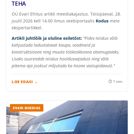
TEHA
OÜ Evari Ehitus artikli meediakajastus. Teisipäeval, 28.
juulil 2026 kell 14.00 ilmus veebiportaalis
Kodus
meie
ekspertartikkel.
Artikli juhtlõik ja oluline esiletõst:
"Pidev niiskus võib
kahjustada ladustatavat kaupa, seadmeid ja
konstruktsioone ning muuta töökeskkonna ebamugavaks.
Lisaks suurendab niiskus hooldusvajadust ning võib
pikema aja jooksul mõjutada ka hoone vastupidavust."
LOE EDASI →
⏱ 1 min
EVARI MEEDIAS