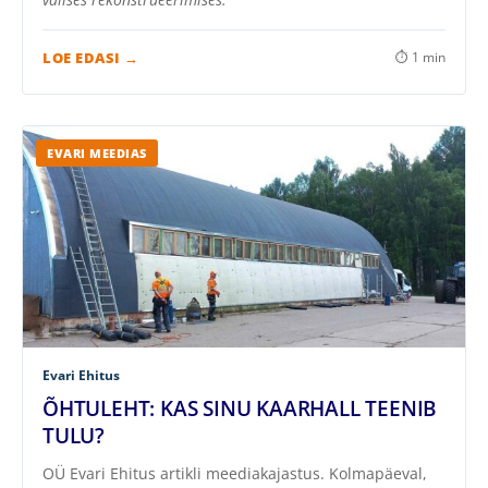
LOE EDASI →
⏱ 1 min
EVARI MEEDIAS
Evari Ehitus
ÕHTULEHT: KAS SINU KAARHALL TEENIB
TULU?
OÜ Evari Ehitus artikli meediakajastus. Kolmapäeval,