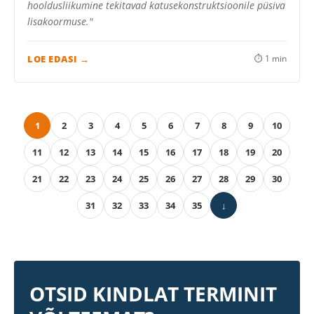
hooldusliikumine tekitavad katusekonstruktsioonile püsiva
lisakoormuse."
LOE EDASI →
⏱ 1 min
1
2
3
4
5
6
7
8
9
10
11
12
13
14
15
16
17
18
19
20
21
22
23
24
25
26
27
28
29
30
31
32
33
34
35
↓
OTSID KINDLAT TERMINIT