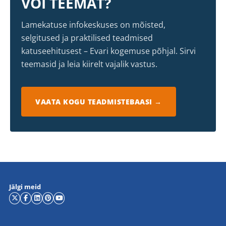
VÕI TEEMAT?
Lamekatuse infokeskuses on mõisted,
selgitused ja praktilised teadmised
katuseehitusest – Evari kogemuse põhjal. Sirvi
teemasid ja leia kiirelt vajalik vastus.
VAATA KOGU TEADMISTEBAASI →
Jälgi meid