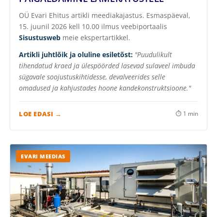
OÜ Evari Ehitus artikli meediakajastus. Esmaspäeval,
15. juunil 2026 kell 10.00 ilmus veebiportaalis
Sisustusweb
meie ekspertartikkel.
Artikli juhtlõik ja oluline esiletõst:
"Puudulikult
tihendatud kraed ja ülespöörded lasevad sulaveel imbuda
sügavale soojustuskihtidesse, devalveerides selle
omadused ja kahjustades hoone kandekonstruktsioone."
LOE EDASI →
⏱ 1 min
EVARI MEEDIAS