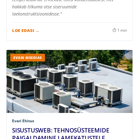
hakkab tilkuma otse siseruumide
laekonstruktsioonidesse."
LOE EDASI →
⏱ 1 min
EVARI MEEDIAS
Evari Ehitus
SISUSTUSWEB: TEHNOSÜSTEEMIDE
PAIGALDAMINE LAMEKATUSTELE