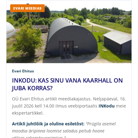
EVARI MEEDIAS
Evari Ehitus
INKODU: KAS SINU VANA KAARHALL ON
JUBA KORRAS?
OÜ Evari Ehitus artikli meediakajastus. Neljapäeval, 16.
juulil 2026 kell 14.00 ilmus veebiportaalis
INKodu
meie
ekspertartikkel.
Artikli juhtlõik ja oluline esiletõst:
"Prügila asemel
moodsa äripinna loomise saladus peitub hoone
välises rekonstrueerimises."