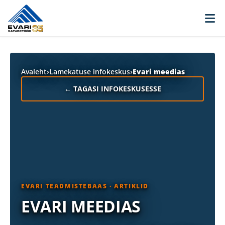
Skip to content
Avaleht
›
Lamekatuse infokeskus
›
Evari meedias
← TAGASI INFOKESKUSESSE
EVARI TEADMISTEBAAS · ARTIKLID
EVARI MEEDIAS