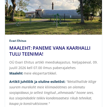
Evari Ehitus
MAALEHT: PANEME VANA KAARHALLI
TULU TEENIMA!
OÜ Evari Ehitus artikli meediakajastus. Neljapäeval, 09.
juulil 2026 kell 07.00 ilmus paberajalehes
Maaleht
meie ekspertartikkel.
Artikli juhtlõik ja oluline esiletõst:
"Metallhallide kõige
suurem murekoht meie kliimavöötmes on olematu
soojapidavus ja sellest tingitud „vihmasadu“ hoone sees,
kus sisepindadele tekkiv kondensaatvesi rikub tehnikat,
kaupa ja konstruktsioone."