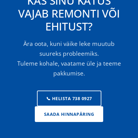
KAS SINU KATUS
VAJAB REMONTI VÕI
EHITUST?
Ära oota, kuni väike leke muutub
suureks probleemiks.
Tuleme kohale, vaatame üle ja teeme
pakkumise.
📞 HELISTA 738 0927
SAADA HINNAPÄRING