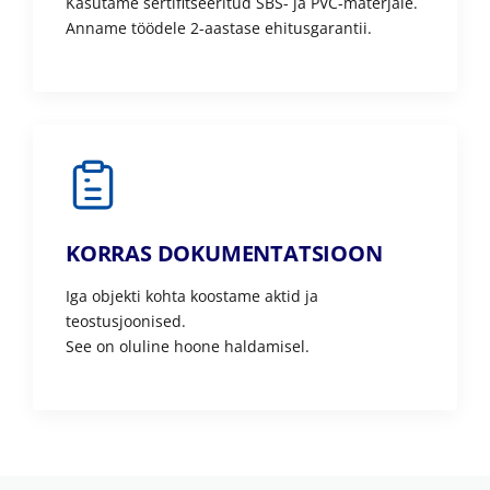
Kasutame sertifitseeritud SBS- ja PVC-materjale.
Anname töödele 2-aastase ehitusgarantii.
KORRAS DOKUMENTATSIOON
Iga objekti kohta koostame aktid ja
teostusjoonised.
See on oluline hoone haldamisel.