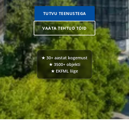
TUTVU TEENUSTEGA
VAATA TEHTUD TÖID
★ 30+ aastat kogemust
★ 3500+ objekti
★ EKFML liige