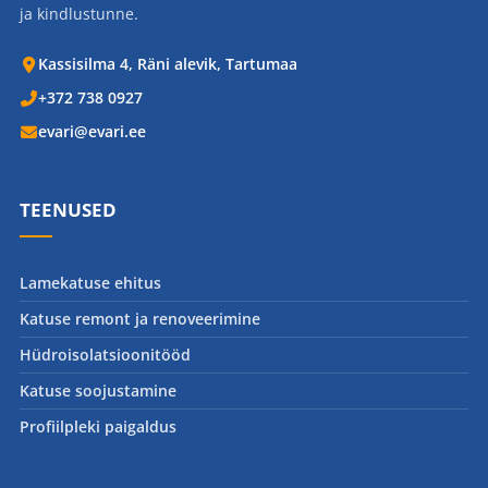
ja kindlustunne.
Kassisilma 4, Räni alevik, Tartumaa
+372 738 0927
evari@evari.ee
TEENUSED
Lamekatuse ehitus
Katuse remont ja renoveerimine
Hüdroisolatsioonitööd
Katuse soojustamine
Profiilpleki paigaldus