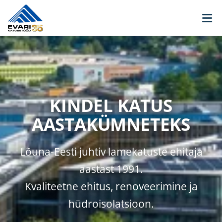
Skip to content
KINDEL KATUS
AASTAKÜMNETEKS
Lõuna-Eesti juhtiv lamekatuste ehitaja
aastast 1991.
Kvaliteetne ehitus, renoveerimine ja
hüdroisolatsioon.