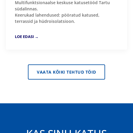
Multifunktsionaalse keskuse katusetööd Tartu
südalinnas.
Keerukad lahendused: pööratud katused,
terrassid ja hüdroisolatsioon.
LOE EDASI →
VAATA KÕIKI TEHTUD TÖID