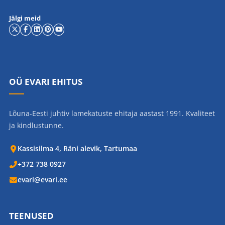
Jälgi meid
OÜ EVARI EHITUS
Lõuna-Eesti juhtiv lamekatuste ehitaja aastast 1991. Kvaliteet
ja kindlustunne.
Kassisilma 4, Räni alevik, Tartumaa
+372 738 0927
evari@evari.ee
TEENUSED