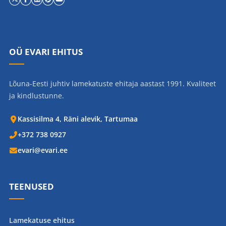
OÜ EVARI EHITUS
Lõuna-Eesti juhtiv lamekatuste ehitaja aastast 1991. Kvaliteet
ja kindlustunne.
Kassisilma 4, Räni alevik, Tartumaa
+372 738 0927
evari@evari.ee
TEENUSED
Lamekatuse ehitus