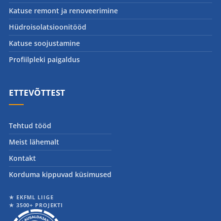
Katuse remont ja renoveerimine
Hüdroisolatsioonitööd
Katuse soojustamine
Profiilpleki paigaldus
ETTEVÕTTEST
Tehtud tööd
Meist lähemalt
Kontakt
Korduma kippuvad küsimused
★ EKFML LIIGE
★ 3500+ PROJEKTI