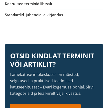
Keerulised terminid lihtsalt
Standardid, juhendid ja kirjandus
OTSID KINDLAT TERMINIT
VÕI ARTIKLIT?
Lamekatuse infokeskuses on mõisted,
selgitused ja praktilised teadmised
katuseehitusest – Evari kogemuse põhjal. Sirvi
kategooriaid ja leia kiirelt vajalik vastus.