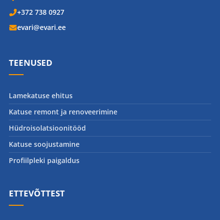
+372 738 0927
evari@evari.ee
TEENUSED
Lamekatuse ehitus
Katuse remont ja renoveerimine
Hüdroisolatsioonitööd
Katuse soojustamine
Profiilpleki paigaldus
ETTEVÕTTEST