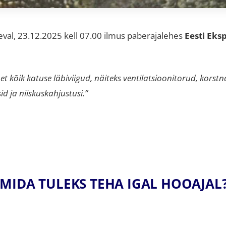
äeval, 23.12.2025 kell 07.00 ilmus paberajalehes
Eesti Eks
et kõik katuse läbiviigud, näiteks ventilatsioonitorud, korstn
d ja niiskuskahjustusi.”
MIDA TULEKS TEHA IGAL HOOAJAL