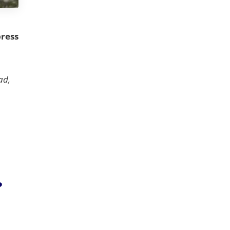
press
ad,
?