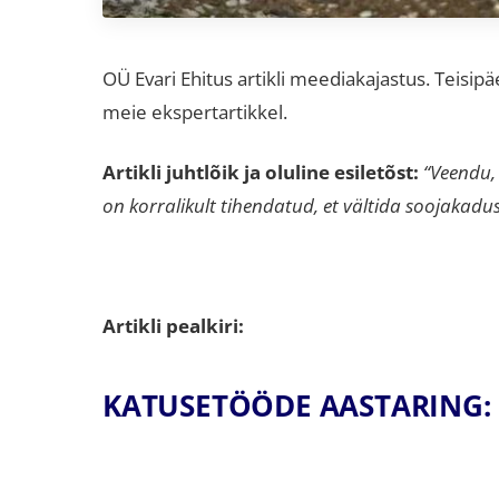
OÜ Evari Ehitus artikli meediakajastus. Teisip
meie ekspertartikkel.
Artikli juhtlõik ja oluline esiletõst:
“Veendu, 
on korralikult tihendatud, et vältida soojakadusi
Artikli pealkiri:
KATUSETÖÖDE AASTARING: 