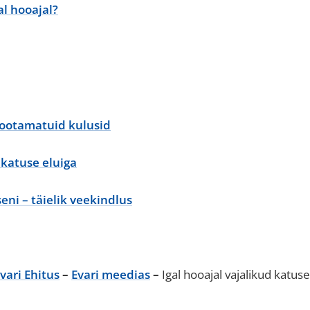
al hooajal?
 ootamatuid kulusid
katuse eluiga
ni – täielik veekindlus
vari Ehitus
–
Evari meedias
–
Igal hooajal vajalikud katus