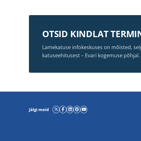
OTSID KINDLAT TERMIN
Lamekatuse infokeskuses on mõisted, selg
katuseehitusest – Evari kogemuse põhjal. Sir
Jälgi meid