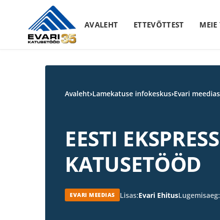
Skip to content
AVALEHT
ETTEVÕTTEST
MEIE
Avaleht
›
Lamekatuse infokeskus
›
Evari meedias
EESTI EKSPRES
KATUSETÖÖD
Lisas:
Evari Ehitus
Lugemisaeg:
EVARI MEEDIAS