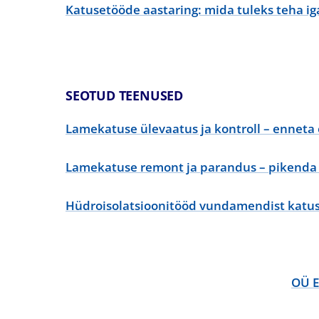
Katusetööde aastaring: mida tuleks teha ig
SEOTUD TEENUSED
Lamekatuse ülevaatus ja kontroll – enneta
Lamekatuse remont ja parandus – pikenda 
Hüdroisolatsioonitööd vundamendist katuse
OÜ E