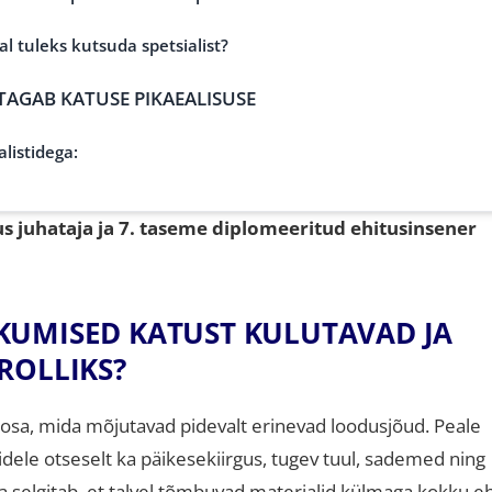
lal tuleks kutsuda spetsialist?
TAGAB KATUSE PIKAEALISUSE
listidega:
tus juhataja ja 7. taseme diplomeeritud ehitusinsener
KUMISED KATUST KULUTAVAD JA
ROLLIKS?
 osa, mida mõjutavad pidevalt erinevad loodusjõud
.
Peale
ele otseselt ka päikesekiirgus, tugev tuul, sademed ning
la selgitab, et talvel tõmbuvad materjalid külmaga kokku e