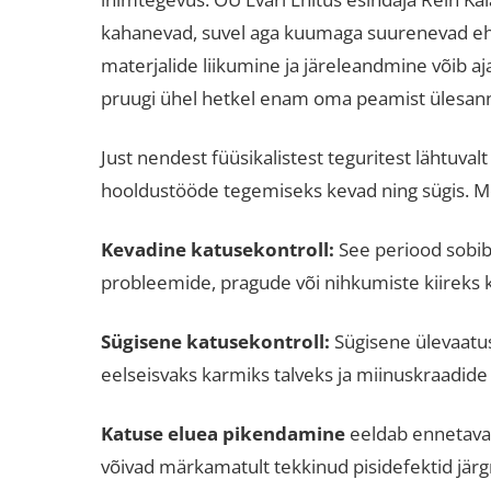
kahanevad, suvel aga kuumaga suurenevad eh
materjalide liikumine ja järeleandmine võib aj
pruugi ühel hetkel enam oma peamist ülesann
Just nendest füüsikalistest teguritest lähtuval
hooldustööde tegemiseks kevad ning sügis
. M
Kevadine katusekontroll:
See periood sobib 
probleemide, pragude või nihkumiste kiireks
Sügisene katusekontroll:
Sügisene ülevaatu
eelseisvaks karmiks talveks ja miinuskraadide
Katuse eluea pikendamine
eeldab ennetavat 
võivad märkamatult tekkinud pisidefektid jär