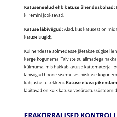
Katuseneelud ehk katuse ühenduskohad:
N
kiiremini jooksevad
.
Katuse läbiviigud:
Alad, kus katusest on midag
katuseluugid)
.
Kui nendesse sõlmedesse jäetakse sügisel lehes
kerge kogunema
.
Talviste sulailmadega hakk
külmuma, mis hakkab katuse kattematerjali o
läbiviigud hoone sisemuses niiskuse kogunemist
kahjustuste tekkeni
.
Katuse eluea pikendam
läbitavad on kõik katuse veeärastussüsteemid
ERAKORRALISED KONTROLLI