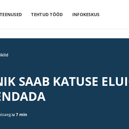
 TEENUSED
TEHTUD TÖÖD
INFOKESKUS
iklid
IK SAAB KATUSE ELU
KENDADA
isaeg:
u 7 min