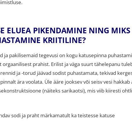
iimistluse.
E ELUEA PIKENDAMINE NING MIKS
STAMINE KRIITILINE?
d ja pakilisemaid tegevusi on kogu katusepinna puhastam
 orgaanilisest prahist
.
Erilist ja väga suurt tähelepanu tule
ennid ja -torud jäävad sodist puhastamata, tekivad kerges
pinnalt ära voolata
.
Üle ääre jooksev või seisv vesi hakkab
nstruktsioone (näiteks sarikaotsi), mis viib kiiresti ohtl
dav sodi ja praht märkamatult ka teistesse katuse