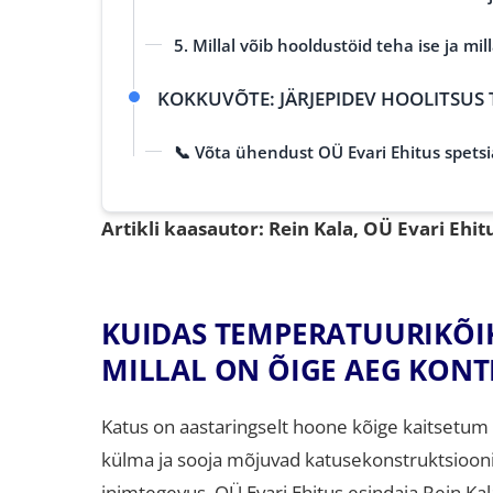
5. Millal võib hooldustöid teha ise ja mil
KOKKUVÕTE: JÄRJEPIDEV HOOLITSUS 
📞 Võta ühendust OÜ Evari Ehitus spetsia
Artikli kaasautor: Rein Kala, OÜ Evari Ehi
KUIDAS TEMPERATUURIKÕI
MILLAL ON ÕIGE AEG KONT
Katus on aastaringselt hoone kõige kaitsetum
külma ja sooja mõjuvad katusekonstruktsioonid
inimtegevus
.
OÜ Evari Ehitus esindaja Rein Ka