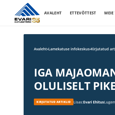
Skip to content
AVALEHT
ETTEVÕTTEST
MEIE
Avaleht
›
Lamekatuse infokeskus
›
Kirjutatud art
IGA MAJAOMAN
OLULISELT PI
Lisas:
Evari Ehitus
Lugem
KIRJUTATUD ARTIKLID