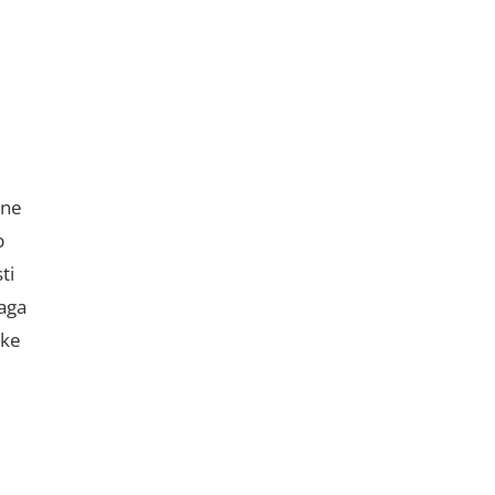
ine
b
ti
 aga
ike