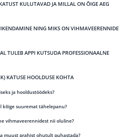
ATUST KULUTAVAD JA MILLAL ON ÕIGE AEG
PIKENDAMINE NING MIKS ON VIHMAVEERENNIDE
LAL TULEB APPI KUTSUDA PROFESSIONAALNE
K) KATUSE HOOLDUSE KOHTA
miseks ja hooldustöödeks?
el kõige suuremat tähelepanu?
ne vihmaveerennidest nii oluline?
ja muust prahist ohutult puhastada?