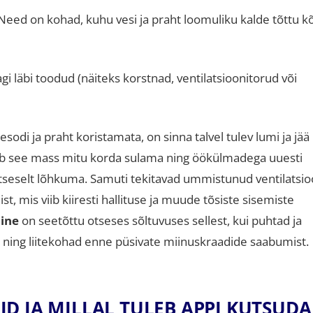
eed on kohad, kuhu vesi ja praht loomuliku kalde tõttu k
i läbi toodud (näiteks korstnad, ventilatsioonitorud või
odi ja praht koristamata, on sinna talvel tulev lumi ja jää
ab see mass mitu korda sulama ning öökülmadega uuesti
tseselt lõhkuma
.
Samuti tekitavad ummistunud ventilatsio
, mis viib kiiresti hallituse ja muude tõsiste sisemiste
ine
on seetõttu otseses sõltuvuses sellest, kui puhtad ja
 ning liitekohad enne püsivate miinuskraadide saabumist
.
D JA MILLAL TULEB APPI KUTSUDA