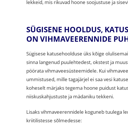
lekkeid, mis rikuvad hoone soojustuse ja sisev
SÜGISENE HOOLDUS, KATUS
ON VIHMAVEERENNIDE PUHA
Sügisese katusehoolduse üks kõige olulisemai
sinna langenud puulehtedest, okstest ja muust
pöörata vihmaveesüsteemidele
.
Kui vihmaveer
ummistused, mille tagajärjel ei saa vesi katuse
koheselt märjaks tegema hoone puidust katuseko
niiskuskahjustuste ja mädaniku tekkeni
.
Lisaks vihmaveerennidele koguneb tuulega len
kriitilistesse sõlmedesse: