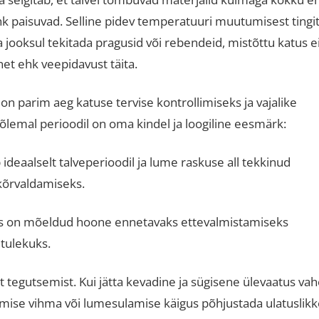
k paisuvad
.
Selline pidev temperatuuri muutumisest tingi
a jooksul tekitada pragusid või rebendeid, mistõttu katus e
et ehk veepidavust täita
.
t on parim aeg katuse tervise kontrollimiseks ja vajalike
õlemal perioodil on oma kindel ja loogiline eesmärk:
ideaalselt talveperioodil ja lume raskuse all tekkinud
 kõrvaldamiseks
.
s on mõeldud hoone ennetavaks ettevalmistamiseks
 tulekuks
.
tegutsemist. Kui jätta kevadine ja sügisene ülevaatus vah
gmise vihma või lumesulamise käigus põhjustada ulatuslik