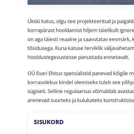
Ükski katus, olgu see projekteeritud ja paigalda
korrapärast hooldamist hiljem täielikult ignor
on aga täiesti reaalne ja saavutatav eesmärk,
tõsidusega
.
Kuna katuse terviklik väljavaheta
hooldustegevustesse panustada ennetavalt
.
OÜ Evari Ehitus spetsialistid panevad kõigile 
korrasolekus kindel olemiseks tuleb see põhjal
sügiseti
.
Selline regulaarsus võimaldab avasta
arenevad suurteks ja kulukateks konstruktsio
SISUKORD