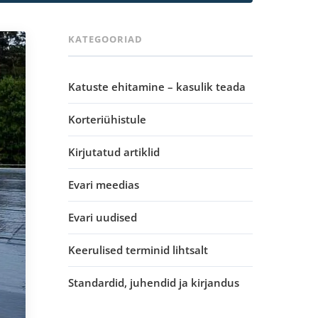
KATEGOORIAD
Katuste ehitamine – kasulik teada
Korteriühistule
Kirjutatud artiklid
Evari meedias
Evari uudised
Keerulised terminid lihtsalt
Standardid, juhendid ja kirjandus