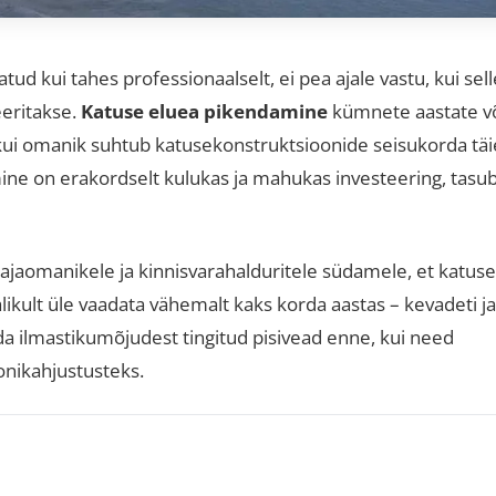
tud kui tahes professionaalselt, ei pea ajale vastu, kui sell
eeritakse
.
Katuse eluea pikendamine
kümnete aastate v
 kui omanik suhtub katusekonstruktsioonide seisukorda täi
mine on erakordselt kulukas ja mahukas investeering, tasu
majaomanikele ja kinnisvarahalduritele südamele, et katuse
ikult üle vaadata vähemalt kaks korda aastas – kevadeti ja
da ilmastikumõjudest tingitud pisivead enne, kui need
onikahjustusteks
.