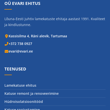
OÜ EVARI EHITUS
Lõuna-Eesti juhtiv lamekatuste ehitaja aastast 1991. Kvaliteet
ja kindlustunne.
Kassisilma 4, Räni alevik, Tartumaa
+372 738 0927
evari@evari.ee
TEENUSED
Lamekatuse ehitus
Katuse remont ja renoveerimine
Hüdroisolatsioonitööd
Katuse soojustamine