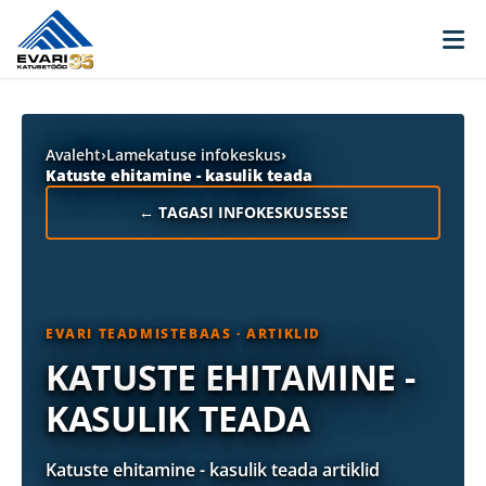
Skip to content
Avaleht
›
Lamekatuse infokeskus
›
Katuste ehitamine - kasulik teada
← TAGASI INFOKESKUSESSE
EVARI TEADMISTEBAAS · ARTIKLID
KATUSTE EHITAMINE -
KASULIK TEADA
Katuste ehitamine - kasulik teada artiklid