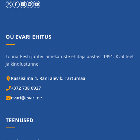
OÜ EVARI EHITUS
Lõuna-Eesti juhtiv lamekatuste ehitaja aastast 1991. Kvaliteet
ja kindlustunne.
Kassisilma 4, Räni alevik, Tartumaa
+372 738 0927
evari@evari.ee
TEENUSED