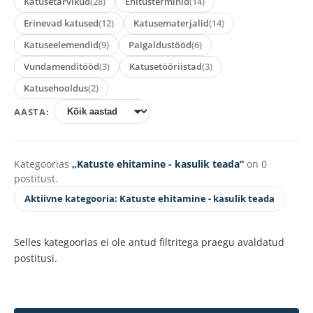
Katusetarvikud
(28)
Ehitusterminid
(14)
Erinevad katused
(12)
Katusematerjalid
(14)
Katuseelemendid
(9)
Paigaldustööd
(6)
Vundamenditööd
(3)
Katusetööriistad
(3)
Katusehooldus
(2)
AASTA:
Kategoorias
„Katuste ehitamine - kasulik teada“
on 0
postitust.
Aktiivne kategooria: Katuste ehitamine - kasulik teada
Selles kategoorias ei ole antud filtritega praegu avaldatud
postitusi.