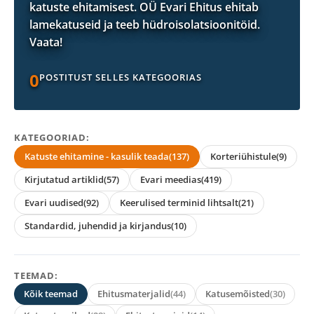
katuste ehitamisest. OÜ Evari Ehitus ehitab
lamekatuseid ja teeb hüdroisolatsioonitöid.
Vaata!
0
POSTITUST SELLES KATEGOORIAS
KATEGOORIAD:
Katuste ehitamine - kasulik teada
(137)
Korteriühistule
(9)
Kirjutatud artiklid
(57)
Evari meedias
(419)
Evari uudised
(92)
Keerulised terminid lihtsalt
(21)
Standardid, juhendid ja kirjandus
(10)
TEEMAD:
Kõik teemad
Ehitusmaterjalid
(44)
Katusemõisted
(30)