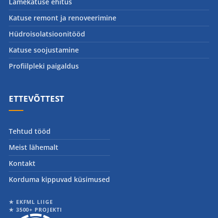
Lamekatuse ehitus
Katuse remont ja renoveerimine
Hüdroisolatsioonitööd
Katuse soojustamine
Profiilpleki paigaldus
ETTEVÕTTEST
Tehtud tööd
Meist lähemalt
Kontakt
Korduma kippuvad küsimused
★ EKFML LIIGE
★ 3500+ PROJEKTI