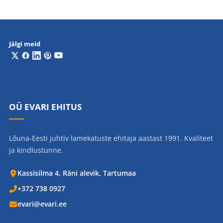
Jälgi meid
OÜ EVARI EHITUS
Lõuna-Eesti juhtiv lamekatuste ehitaja aastast 1991. Kvaliteet
ja kindlustunne.
Kassisilma 4, Räni alevik, Tartumaa
+372 738 0927
evari@evari.ee