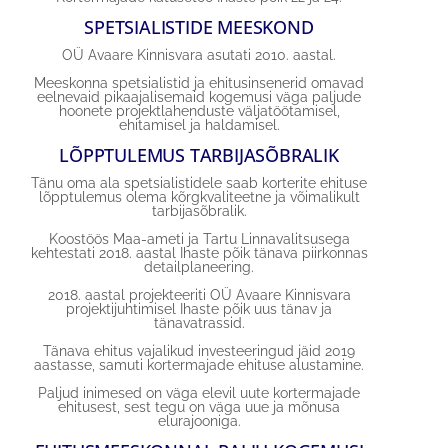
SPETSIALISTIDE MEESKOND
OÜ Avaare Kinnisvara asutati 2010. aastal.
Meeskonna spetsialistid ja ehitusinsenerid omavad
eelnevaid pikaajalisemaid kogemusi väga paljude
hoonete projektlahenduste väljatöötamisel,
ehitamisel ja haldamisel.
LÕPPTULEMUS TARBIJASÕBRALIK
Tänu oma ala spetsialistidele saab korterite ehituse
lõpptulemus olema kõrgkvaliteetne ja võimalikult
tarbijasõbralik.
Koostöös Maa-ameti ja Tartu Linnavalitsusega
kehtestati 2018. aastal Ihaste põik tänava piirkonnas
detailplaneering.
2018. aastal projekteeriti OÜ Avaare Kinnisvara
projektijuhtimisel Ihaste põik uus tänav ja
tänavatrassid.
Tänava ehitus vajalikud investeeringud jäid 2019
aastasse, samuti kortermajade ehituse alustamine.
Paljud inimesed on väga elevil uute kortermajade
ehitusest, sest tegu on väga uue ja mõnusa
elurajooniga.