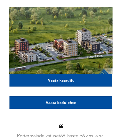
Vaata kaardilt
Vaata kodulehte
Kortermajade katusetöö Ihaste põik 22 ja 24.