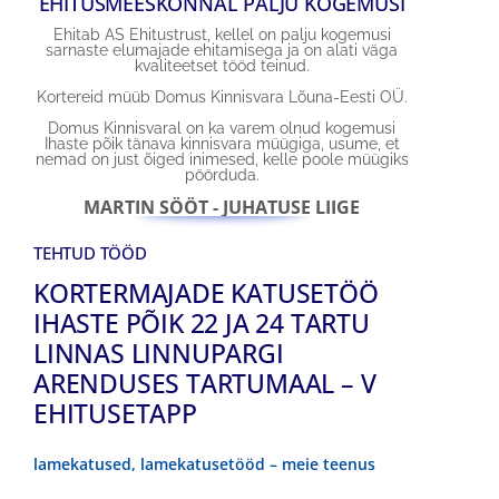
EHITUSMEESKONNAL PALJU KOGEMUSI
Ehitab AS Ehitustrust, kellel on palju kogemusi
sarnaste elumajade ehitamisega ja on alati väga
kvaliteetset tööd teinud.
Kortereid müüb Domus Kinnisvara Lõuna-Eesti OÜ.
Domus Kinnisvaral on ka varem olnud kogemusi
Ihaste põik tänava kinnisvara müügiga, usume, et
nemad on just õiged inimesed, kelle poole müügiks
pöörduda.
MARTIN SÖÖT - JUHATUSE LIIGE
TEHTUD TÖÖD
KORTERMAJADE KATUSETÖÖ
IHASTE PÕIK 22 JA 24 TARTU
LINNAS LINNUPARGI
ARENDUSES TARTUMAAL – V
EHITUSETAPP
lamekatused, lamekatusetööd – meie teenus