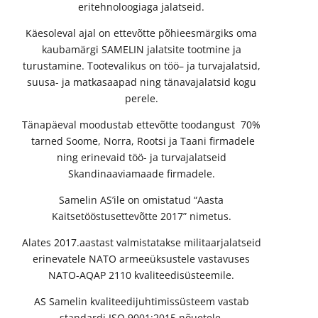
eritehnoloogiaga jalatseid.
Käesoleval ajal on ettevõtte põhieesmärgiks oma
kaubamärgi SAMELIN jalatsite tootmine ja
turustamine. Tootevalikus on töö– ja turvajalatsid,
suusa- ja matkasaapad ning tänavajalatsid kogu
perele.
Tänapäeval moodustab ettevõtte toodangust 70%
tarned Soome, Norra, Rootsi ja Taani firmadele
ning erinevaid töö- ja turvajalatseid
Skandinaaviamaade firmadele.
Samelin AS’ile on omistatud “Aasta
Kaitsetööstusettevõtte 2017” nimetus.
Alates 2017.aastast valmistatakse militaarjalatseid
erinevatele NATO armeeüksustele vastavuses
NATO-AQAP 2110 kvaliteedisüsteemile.
AS Samelin kvaliteedijuhtimissüsteem vastab
standardi ISO 9001:2015 nõuetele.