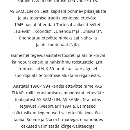
Samelin AS hoone katusetööd Vabriku 13.
AS SAMELIN on Eesti kapitalil põhinev pikaajaliste
jalatsitootmise traditsioonidega ettevõte.
1945.aastal ühendati Tartus 4 väikeettevõtet:
„Tulevik“, „Koondis“, „Ühendus“ ja „Ühisvara“,
ühendatud etevõtte nimeks sai Naha- ja
Jalatsikombinaat (NJK).
Esimestel tegevusaastatel toodeti jalatsite kõrval
ka hoburakmeid ja nahkrihmu tööstustele. Eriti
tuntuks sai NJK 80-ndate aastate algusel
spordijalatsite tootmise alustamisega Eestis.
Aastatel 1990-1994 kandis ettevõtte nime RAS
ELKAR, mille erastamiseks moodustati ettevõtte
töötajatest AS SAMELIN. AS SAMELIN alustas
tegevust 7.veebruaril 1994.a. Esimesed
väärtuslikud kogemused sai ettevõte koostööst
Itaalia, Soome ja Norra firmadega, omandades
oskused valmistada kõrgekvaliteediga