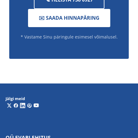
✉️ SAADA HINNAPÄRING
* Vastame Sinu päringule esimesel võimalusel.
Jälgi meid
OÜ EVARI EHITUS