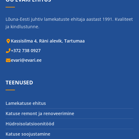
Lõuna-Eesti juhtiv lamekatuste ehitaja aastast 1991. Kvaliteet
ja kindlustunne.
Kassisilma 4, Räni alevik, Tartumaa
+372 738 0927
evari@evari.ee
TEENUSED
Lamekatuse ehitus
Katuse remont ja renoveerimine
Hüdroisolatsioonitööd
Katuse soojustamine