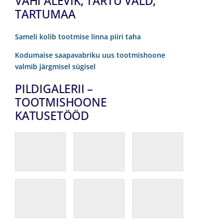
VAHI ALEVIK, TARTU VALD,
TARTUMAA
Sameli kolib tootmise linna piiri taha
Kodumaise saapavabriku uus tootmishoone
valmib järgmisel sügisel
PILDIGALERII –
TOOTMISHOONE
KATUSETÖÖD