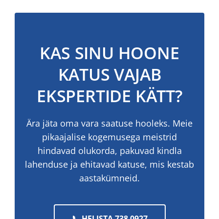
KAS SINU HOONE
KATUS VAJAB
EKSPERTIDE KÄTT?
Ära jäta oma vara saatuse hooleks. Meie
pikaajalise kogemusega meistrid
hindavad olukorda, pakuvad kindla
lahenduse ja ehitavad katuse, mis kestab
aastakümneid.
📞 HELISTA 738 0927