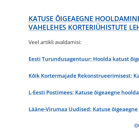
KATUSE ÕIGEAEGNE HOOLDAMINE 
VAHELEHES KORTERIÜHISTUTE LE
Veel artikli avaldamisi:
Eesti Turundusagentuur: Hoolda katust õig
Kõik Kortermajade Rekonstrueerimisest: K
L-Eesti Postimees: Katuse õigeaegne hoold
Lääne-Virumaa Uudised: Katuse õigeaegne
O