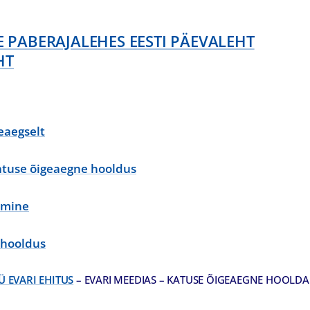
PABERAJALEHES EESTI PÄEVALEHT
HT
eaegselt
atuse õigeaegne hooldus
amine
 hooldus
Ü EVARI EHITUS
– EVARI MEEDIAS – KATUSE ÕIGEAEGNE HOOLD