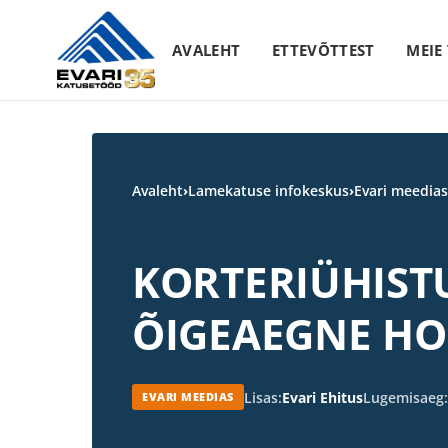
Skip to content
AVALEHT
ETTEVÕTTEST
MEIE
Avaleht
›
Lamekatuse infokeskus
›
Evari meedias
KORTERIÜHISTU
ÕIGEAEGNE H
Lisas:
Evari Ehitus
Lugemisaeg:
EVARI MEEDIAS