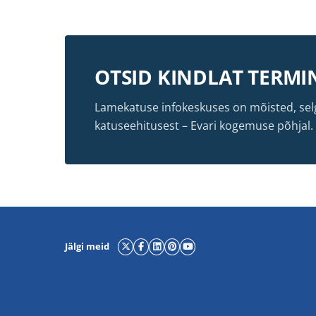
OTSID KINDLAT TERMIN
Lamekatuse infokeskuses on mõisted, selg
katuseehitusest – Evari kogemuse põhjal. Sir
Jälgi meid