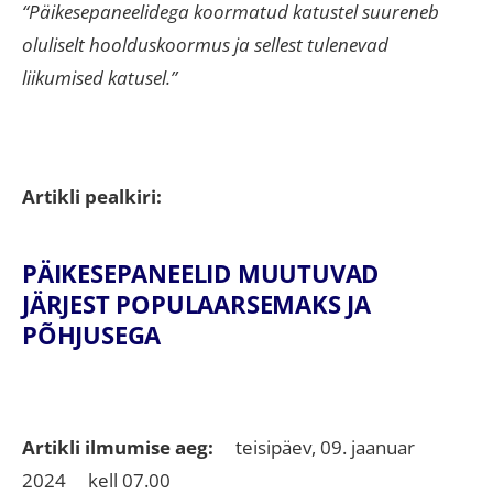
“Päikesepaneelidega koormatud katustel suureneb
oluliselt hoolduskoormus ja sellest tulenevad
liikumised katusel.”
Artikli pealkiri:
PÄIKESEPANEELID MUUTUVAD
JÄRJEST POPULAARSEMAKS JA
PÕHJUSEGA
Artikli ilmumise aeg:
teisipäev, 09. jaanuar
2024 kell 07.00