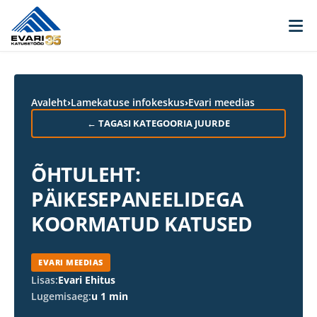
Skip to content
Avaleht
›
Lamekatuse infokeskus
›
Evari meedias
← TAGASI KATEGOORIA JUURDE
ÕHTULEHT:
PÄIKESEPANEELIDEGA
KOORMATUD KATUSED
EVARI MEEDIAS
Lisas:
Evari Ehitus
Lugemisaeg:
u 1 min