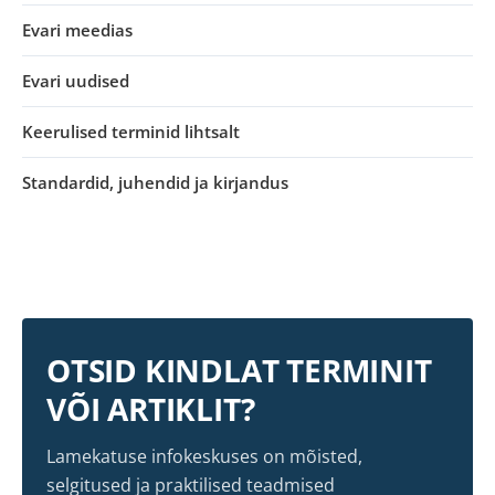
Evari meedias
Evari uudised
Keerulised terminid lihtsalt
Standardid, juhendid ja kirjandus
OTSID KINDLAT TERMINIT
VÕI ARTIKLIT?
Lamekatuse infokeskuses on mõisted,
selgitused ja praktilised teadmised