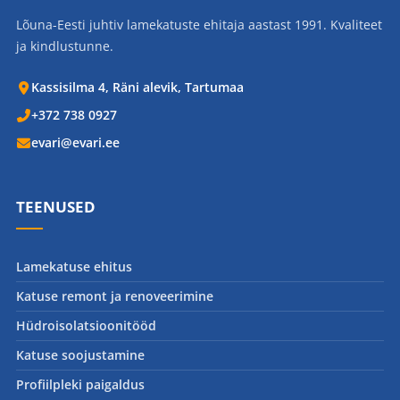
Lõuna-Eesti juhtiv lamekatuste ehitaja aastast 1991. Kvaliteet
ja kindlustunne.
Kassisilma 4, Räni alevik, Tartumaa
+372 738 0927
evari@evari.ee
TEENUSED
Lamekatuse ehitus
Katuse remont ja renoveerimine
Hüdroisolatsioonitööd
Katuse soojustamine
Profiilpleki paigaldus