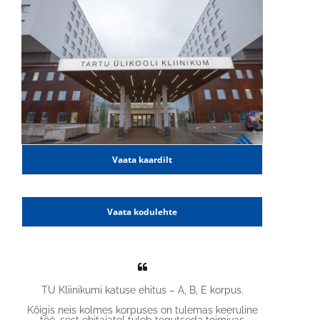
Vaata kaardilt
Vaata kodulehte
TÜ Kliinikumi katuse ehitus – A, B, E korpus.
Kõigis neis kolmes korpuses on tulemas keeruline
töö, sest ehitajatel tuleb tegutseda toimivas