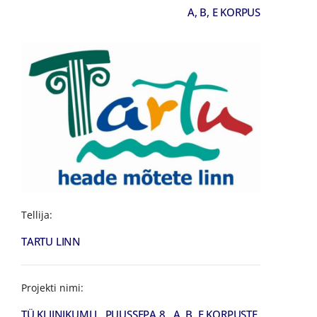
A, B, E KORPUS
Tellija:
TARTU LINN
Projekti nimi:
TÜ KLIINIKUMI L. PUUSSEPA 8 A, B, E KORPUSTE