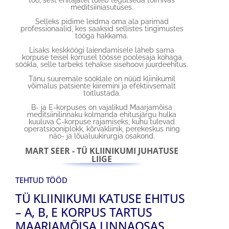
meditsiiniasutuses.
Selleks pidime leidma oma ala parimad
professionaalid, kes saaksid sellistes tingimustes
tööga hakkama.
Lisaks keskköögi laiendamisele läheb sama
korpuse teisel korrusel töösse poolesaja kohaga
söökla, selle tarbeks tehakse sisehoovi juurdeehitus.
Tänu suuremale sööklale on nüüd kliinikumil
võimalus patsiente kiiremini ja efektiivsemalt
toitlustada.
B- ja E-korpuses on vajalikud Maarjamõisa
meditsiinilinnaku kolmanda ehitusjärgu hulka
kuuluva C-korpuse rajamiseks, kuhu tulevad
operatsiooniplokk, kõrvakliinik, perekeskus ning
näo- ja lõualuukirurgia osakond.
MART SEER - TÜ KLIINIKUMI JUHATUSE
LIIGE
TEHTUD TÖÖD
TÜ KLIINIKUMI KATUSE EHITUS
– A, B, E KORPUS TARTUS
MAARJAMÕISA LINNAOSAS