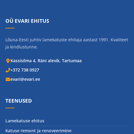
OÜ EVARI EHITUS
Lõuna-Eesti juhtiv lamekatuste ehitaja aastast 1991. Kvaliteet
ja kindlustunne.
Kassisilma 4, Räni alevik, Tartumaa
+372 738 0927
evari@evari.ee
TEENUSED
Lamekatuse ehitus
Katuse remont ja renoveerimine