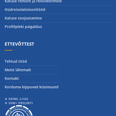
Katuse remont ja renoveerimine
Hüdroisolatsioonitööd
Katuse soojustamine
Profiilpleki paigaldus
ETTEVÕTTEST
Tehtud tööd
Meist lähemalt
Kontakt
Korduma kippuvad küsimused
★ EKFML LIIGE
★ 3500+ PROJEKTI