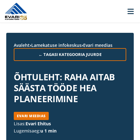
Skip to content
Avaleht
›
Lamekatuse infokeskus
›
Evari meedias
← TAGASI KATEGOORIA JUURDE
ÕHTULEHT: RAHA AITAB
SÄÄSTA TÖÖDE HEA
PLANEERIMINE
EVARI MEEDIAS
Lisas:
Evari Ehitus
Lugemisaeg:
u 1 min