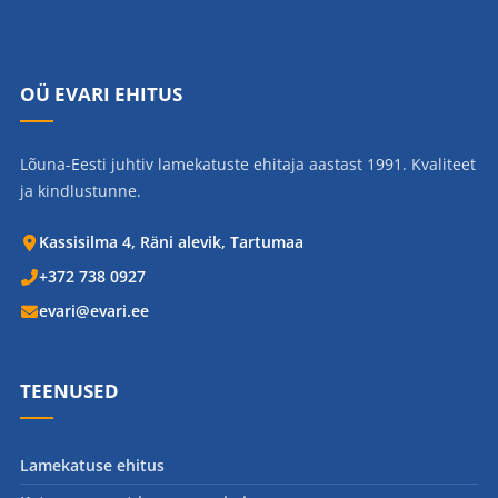
OÜ EVARI EHITUS
Lõuna-Eesti juhtiv lamekatuste ehitaja aastast 1991. Kvaliteet
ja kindlustunne.
Kassisilma 4, Räni alevik, Tartumaa
+372 738 0927
evari@evari.ee
TEENUSED
Lamekatuse ehitus