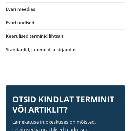
Evari meedias
Evari uudised
Keerulised terminid lihtsalt
Standardid, juhendid ja kirjandus
OTSID KINDLAT TERMINIT
VÕI ARTIKLIT?
Lamekatuse infokeskuses on mõisted,
selgitused ja praktilised teadmised