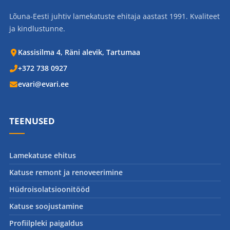
Lõuna-Eesti juhtiv lamekatuste ehitaja aastast 1991. Kvaliteet
ja kindlustunne.
Kassisilma 4, Räni alevik, Tartumaa
+372 738 0927
evari@evari.ee
TEENUSED
Lamekatuse ehitus
Katuse remont ja renoveerimine
Hüdroisolatsioonitööd
Katuse soojustamine
Profiilpleki paigaldus