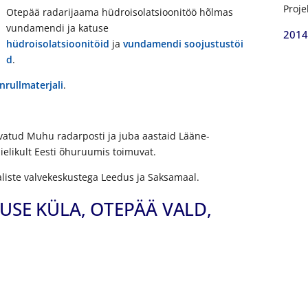
Proje
Otepää radarijaama hüdroisolatsioonitöö hõlmas
vundamendi ja katuse
2014
hüdroisolatsioonitöid
ja
vundamendi soojustustöi
d
.
rullmaterjali
.
vatud Muhu radarposti ja juba aastaid Lääne-
ielikult Eesti õhuruumis toimuvat.
aliste valvekeskustega Leedus ja Saksamaal.
USE KÜLA, OTEPÄÄ VALD,