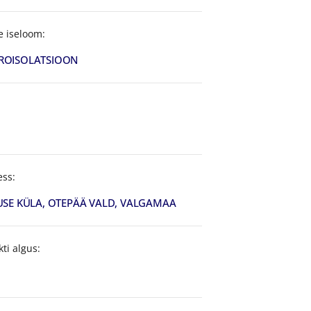
e iseloom:
ROISOLATSIOON
ess:
USE KÜLA, OTEPÄÄ VALD, VALGAMAA
kti algus: