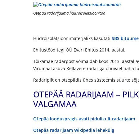
Otepää radarijaama hüdroisolatsioonitöö
Hüdroisolatsioonimaterjaliks kasutati
SBS
bituumen
Ehitustööd tegi OÜ Evari Ehitus 2014. aastal.
Tõikamäe radarpost võimaldab koos 2013. aastal a
Virumaal asuva Kellavere radariga õhuväel näha tä
Radaripilt on otsepildis ühes süsteemis suurte sõj
OTEPÄÄ RADARIJAAM – PILK
VALGAMAA
Otepää looduspragis avati pidulikult radarijaam
Otepää radarijaam Wikipedia lehekülg