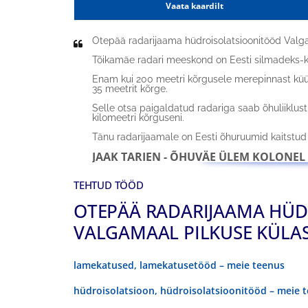
Vaata kaardilt
Otepää radarijaama hüdroisolatsioonitööd Valg
Tõikamäe radari meeskond on Eesti silmadeks-kõ
Enam kui 200 meetri kõrgusele merepinnast küü
35 meetrit kõrge.
Selle otsa paigaldatud radariga saab õhuliiklust
kilomeetri kõrguseni.
Tänu radarijaamale on Eesti õhuruumid kaitstud
JAAK TARIEN - ÕHUVÄE ÜLEM KOLONEL
TEHTUD TÖÖD
OTEPÄÄ RADARIJAAMA HÜ
VALGAMAAL PILKUSE KÜLAS
lamekatused, lamekatusetööd – meie teenus
hüdroisolatsioon, hüdroisolatsioonitööd – meie 