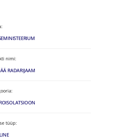
a:
SEMINISTEERIUM
kti nimi:
ÄÄ RADARIJAAM
ooria:
ROISOLATSIOON
se tüüp:
LINE