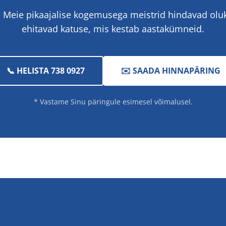
. Meie pikaajalise kogemusega meistrid hindavad olu
ehitavad katuse, mis kestab aastakümneid.
📞 HELISTA 738 0927
✉️ SAADA HINNAPÄRING
* Vastame Sinu päringule esimesel võimalusel.