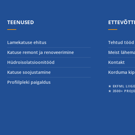
TEENUSED
ETTEVÕTT
Lamekatuse ehitus
Tehtud tööd
Katuse remont ja renoveerimine
Meist lähema
Hüdroisolatsioonitööd
Kontakt
Katuse soojustamine
Korduma kip
Profiilpleki paigaldus
★ EKFML LIIG
★ 3500+ PROJ