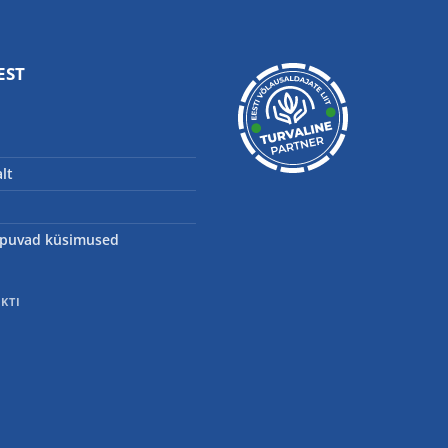
EST
lt
puvad küsimused
E
EKTI