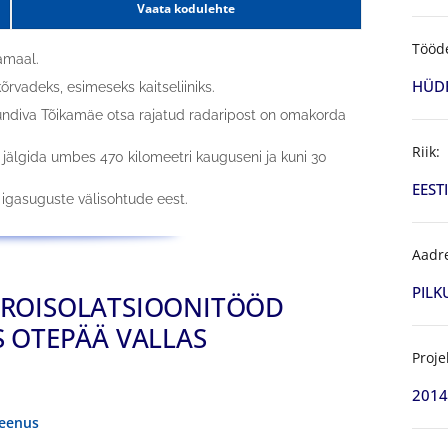
Vaata kodulehte
Tööd
amaal.
HÜD
rvadeks, esimeseks kaitseliiniks.
ndiva Tõikamäe otsa rajatud radaripost on omakorda
Riik:
 jälgida umbes 470 kilomeetri kauguseni ja kuni 30
EESTI
 igasuguste välisohtude eest.
Aadr
PILK
DROISOLATSIOONITÖÖD
 OTEPÄÄ VALLAS
Proje
2014
teenus