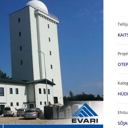
Tellij
KAIT
Proje
OTEP
Kateg
HÜD
Ehitu
SÕJA