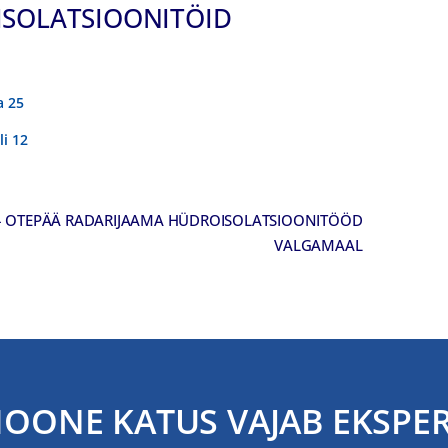
ISOLATSIOONITÖID
a 25
li 12
 – OTEPÄÄ RADARIJAAMA HÜDROISOLATSIOONITÖÖD
VALGAMAAL
HOONE KATUS VAJAB EKSPER