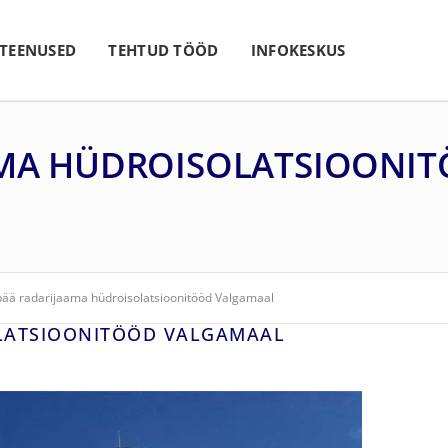
 TEENUSED
TEHTUD TÖÖD
INFOKESKUS
AMA HÜDROISOLATSIOONI
ää radarijaama hüdroisolatsioonitööd Valgamaal
LATSIOONITÖÖD VALGAMAAL