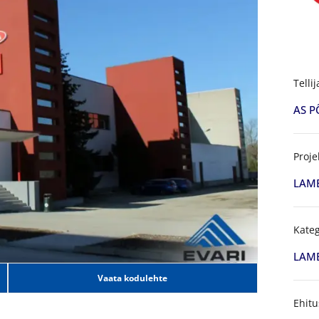
Tellij
AS P
Proje
LAME
Kateg
LAM
Vaata kodulehte
Ehitu