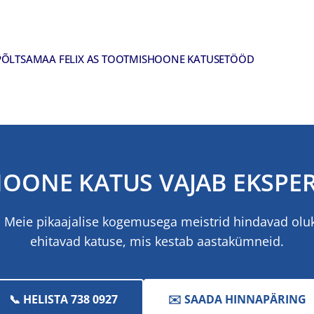
 PÕLTSAMAA FELIX AS TOOTMISHOONE KATUSETÖÖD
HOONE KATUS VAJAB EKSPER
. Meie pikaajalise kogemusega meistrid hindavad olu
ehitavad katuse, mis kestab aastakümneid.
📞 HELISTA 738 0927
✉️ SAADA HINNAPÄRING