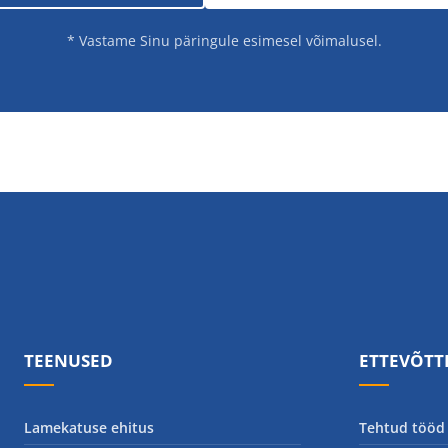
* Vastame Sinu päringule esimesel võimalusel.
TEENUSED
ETTEVÕTT
Lamekatuse ehitus
Tehtud tööd