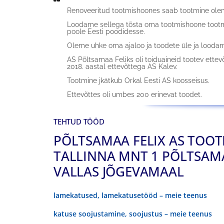
Renoveeritud tootmishoones saab tootmine ole
Loodame sellega tõsta oma tootmishoone tootm
poole Eesti poodidesse.
Oleme uhke oma ajaloo ja toodete üle ja loodam
AS Põltsamaa Feliks oli toiduaineid tootev ettev
2018. aastal ettevõttega AS Kalev.
Tootmine jkätkub Orkal Eesti AS koosseisus.
Ettevõttes oli umbes 200 erinevat toodet.
TEHTUD TÖÖD
PÕLTSAMAA FELIX AS TOO
TALLINNA MNT 1 PÕLTSAM
VALLAS JÕGEVAMAAL
lamekatused, lamekatusetööd – meie teenus
katuse soojustamine, soojustus – meie teenus