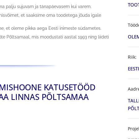
TOO
ma palju sujuvam ja tänapäevasem kui varem.
isvõimet, et saaksime oma toodetega jõuda igale
Tööd
e, et oleme pikka aega Eesti inimeste südametes.
OLE
õte Põltsamaal, mis moodustati aastal 1993 ning liideti
Riik:
EESTI
TMISHOONE KATUSETÖÖD
Aadr
AA LINNAS PÕLTSAMAA
TALL
PÕLT
Proje