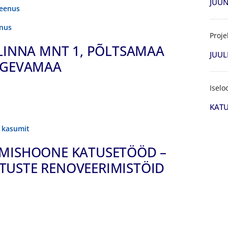
JUUN
teenus
enus
Proje
LLINNA MNT 1, PÕLTSAMAA
JUUL
JÕGEVAMAA
Iselo
KATU
t kasumit
TMISHOONE KATUSETÖÖD –
TUSTE RENOVEERIMISTÖID