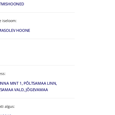
TMISHOONED
e iseloom:
MASOLEV HOONE
ess:
INNA MNT 1, PÕLTSAMAA LINN,
SAMAA VALD, JÕGEVAMAA
kti algus: