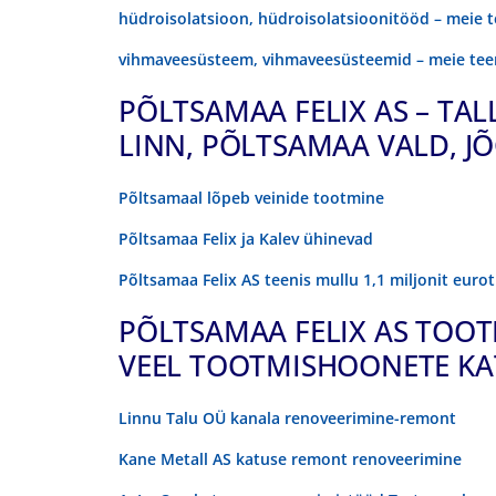
hüdroisolatsioon, hüdroisolatsioonitööd – meie 
vihmaveesüsteem, vihmaveesüsteemid – meie te
PÕLTSAMAA FELIX AS – TA
LINN, PÕLTSAMAA VALD, 
Põltsamaal lõpeb veinide tootmine
Põltsamaa Felix ja Kalev ühinevad
Põltsamaa Felix AS teenis mullu 1,1 miljonit euro
PÕLTSAMAA FELIX AS TOO
VEEL TOOTMISHOONETE KA
Linnu Talu OÜ kanala renoveerimine-remont
Kane Metall AS katuse remont renoveerimine