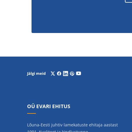
Jälgi meid
OÜ EVARI EHITUS
Lõuna-Eesti juhtiv lamekatuste ehitaja aastast
1991. Kvaliteet ja kindlustunne.