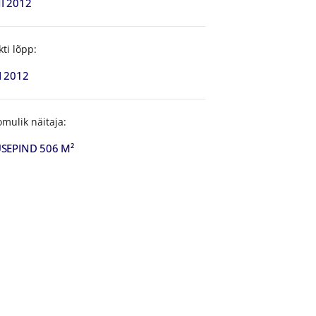
I 2012
kti lõpp:
I 2012
omulik näitaja:
SEPIND 506 M²