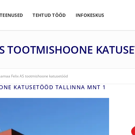
 TEENUSED
TEHTUD TÖÖD
INFOKESKUS
AS TOOTMISHOONE KATUS
samaa Felix AS tootmishoone katusetööd
ONE KATUSETÖÖD TALLINNA MNT 1