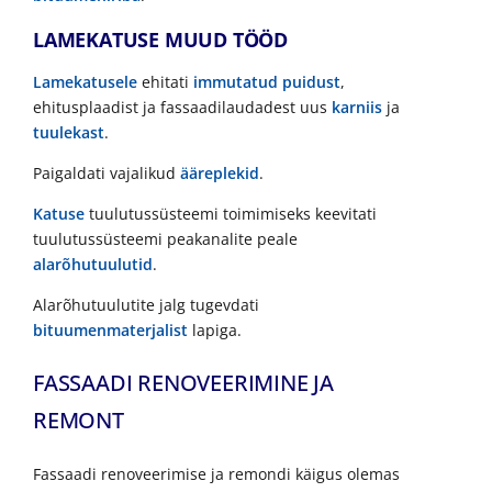
LAMEKATUSE MUUD TÖÖD
Lamekatusele
ehitati
immutatud puidust
,
ehitusplaadist ja fassaadilaudadest uus
karniis
ja
tuulekast
.
Paigaldati vajalikud
ääreplekid
.
Katuse
tuulutussüsteemi toimimiseks keevitati
tuulutussüsteemi peakanalite peale
alarõhutuulutid
.
Alarõhutuulutite jalg tugevdati
bituumenmaterjalist
lapiga.
FASSAADI RENOVEERIMINE JA
REMONT
Fassaadi renoveerimise ja remondi käigus olemas