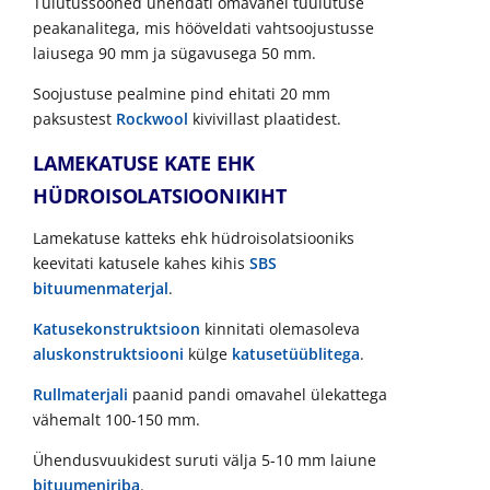
Tulutussooned ühendati omavahel tuulutuse
peakanalitega, mis hööveldati vahtsoojustusse
laiusega 90 mm ja sügavusega 50 mm.
Soojustuse pealmine pind ehitati 20 mm
paksustest
Rockwool
kivivillast plaatidest.
LAMEKATUSE KATE EHK
HÜDROISOLATSIOONIKIHT
Lamekatuse katteks ehk hüdroisolatsiooniks
keevitati katusele kahes kihis
SBS
bituumenmaterjal
.
Katusekonstruktsioon
kinnitati olemasoleva
aluskonstruktsiooni
külge
katusetüüblitega
.
Rullmaterjali
paanid pandi omavahel ülekattega
vähemalt 100-150 mm.
Ühendusvuukidest suruti välja 5-10 mm laiune
bituumeniriba
.