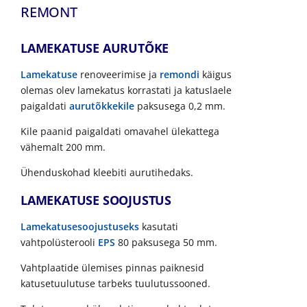
REMONT
LAMEKATUSE AURUTÕKE
Lamekatuse
renoveerimise ja
remondi
käigus
olemas olev lamekatus korrastati ja katuslaele
paigaldati
aurutõkkekile
paksusega 0,2 mm.
Kile paanid paigaldati omavahel ülekattega
vähemalt 200 mm.
Ühenduskohad kleebiti aurutihedaks.
LAMEKATUSE SOOJUSTUS
Lamekatuse
soojustuseks
kasutati
vahtpolüsterooli
EPS
80 paksusega 50 mm.
Vahtplaatide ülemises pinnas paiknesid
katusetuulutuse tarbeks tuulutussooned.