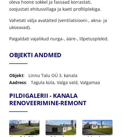
oleva hoone sokkel ja fassaad korrastati,
soojustati ehitusvillaga ja kaeti profiilplekiga.
Vahetati välja avatäited (ventilatsiooni-, akna- ja
ukseavad).
Paigaldati vajalikud nurga-, ääre-, lõpetusplekid.
OBJEKTI ANDMED
Objekt
: Linnu Talu OÜ 3. kanala
Aadress
: Tagula küla, Valga vald, Valgamaa
PILDIGALERII - KANALA
RENOVEERIMINE-REMONT