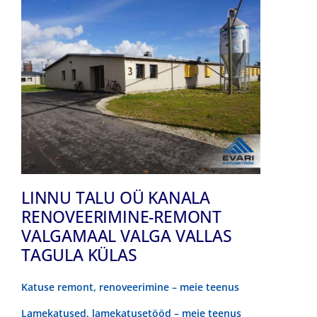
LINNU TALU OÜ KANALA
RENOVEERIMINE-REMONT
VALGAMAAL VALGA VALLAS
TAGULA KÜLAS
Katuse remont, renoveerimine – meie teenus
Lamekatused, lamekatusetööd – meie teenus