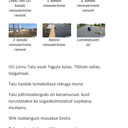
Linnu Talu OÜ
5. kanala
4. kanala
kanala
renoveerimine
renoveerimine
renoveerimine
remont
remont
3. kanala
Räästa
Lamekatusetö
renoveerimine
renoveerimine
öd
remont
OÜ Linnu Talu asub Tagula külas, Tõlliste vallas,
Valgamaal.
Talu toodab tumekollase rebuga mune.
Talu põhitoodanguks on kanamunad, kuid
turustatakse ka sügavkülmutatud supikana,
eluskanu.
95% toodangust müüakse Eestis.