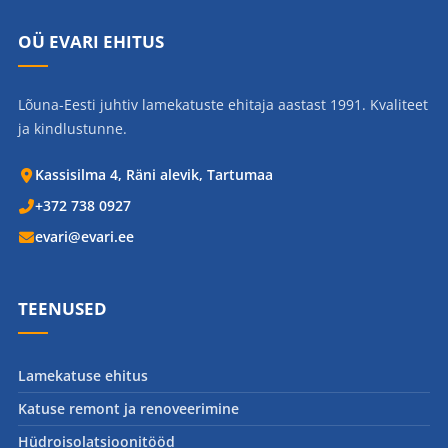
OÜ EVARI EHITUS
Lõuna-Eesti juhtiv lamekatuste ehitaja aastast 1991. Kvaliteet
ja kindlustunne.
Kassisilma 4, Räni alevik, Tartumaa
+372 738 0927
evari@evari.ee
TEENUSED
Lamekatuse ehitus
Katuse remont ja renoveerimine
Hüdroisolatsioonitööd