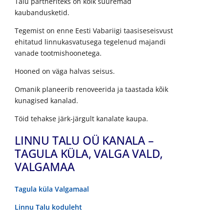
Talu partneriteks on kõik suuremad
kaubandusketid.
Tegemist on enne Eesti Vabariigi taasiseseisvust
ehitatud linnukasvatusega tegelenud majandi
vanade tootmishoonetega.
Hooned on väga halvas seisus.
Omanik planeerib renoveerida ja taastada kõik
kunagised kanalad.
Töid tehakse järk-järgult kanalate kaupa.
LINNU TALU OÜ KANALA –
TAGULA KÜLA, VALGA VALD,
VALGAMAA
Tagula küla Valgamaal
Linnu Talu koduleht