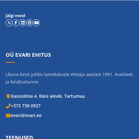
Jälgi meid
OÜ EVARI EHITUS
Lõuna-Eesti juhtiv lamekatuste ehitaja aastast 1991. Kvaliteet
ja kindlustunne.
Kassisilma 4, Räni alevik, Tartumaa
+372 738 0927
evari@evari.ee
TEENUSED