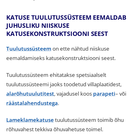
KATUSE TUULUTUSSÜSTEEM EEMALDAB
JUHUSLIKU NIISKUSE
KATUSEKONSTRUKTSIOONI SEEST
Tuulutussüsteem
on ette nähtud niiskuse
eemaldamiseks katusekonstruktsiooni seest.
Tuulutussüsteem ehitatakse spetsiaalselt
tuulutussüsteemi jaoks toodetud villaplaatidest,
alarõhutuulutitest
, vajadusel koos
parapeti
– või
räästalahendustega
.
Lameklamekatuse
tuulutussüsteem toimib õhu
rõhuvahest tekkiva õhuvahetuse toimel.