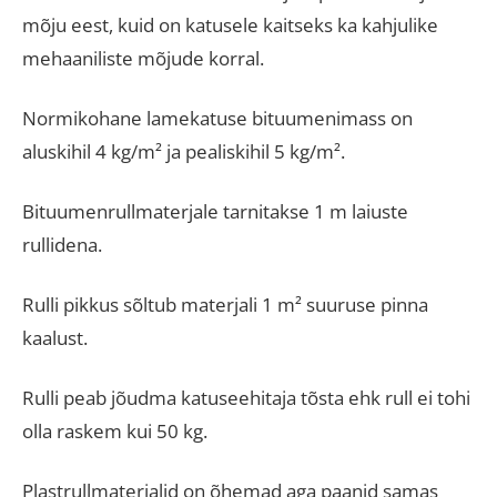
mõju eest, kuid on katusele kaitseks ka kahjulike
mehaaniliste mõjude korral.
Normikohane lamekatuse bituumenimass on
aluskihil 4 kg/m² ja pealiskihil 5 kg/m².
Bituumenrullmaterjale tarnitakse 1 m laiuste
rullidena.
Rulli pikkus sõltub materjali 1 m² suuruse pinna
kaalust.
Rulli peab jõudma katuseehitaja tõsta ehk rull ei tohi
olla raskem kui 50 kg.
Plastrullmaterjalid on õhemad aga paanid samas