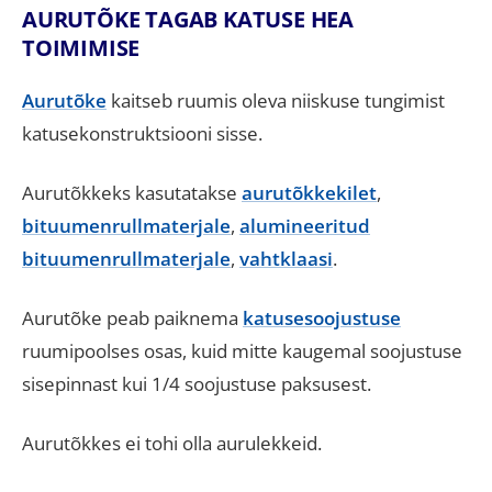
AURUTÕKE TAGAB KATUSE HEA
TOIMIMISE
Aurutõke
kaitseb ruumis oleva niiskuse tungimist
katusekonstruktsiooni sisse.
Aurutõkkeks kasutatakse
aurutõkkekilet
,
bituumenrullmaterjale
,
alumineeritud
bituumenrullmaterjale
,
vahtklaasi
.
Aurutõke peab paiknema
katusesoojustuse
ruumipoolses osas, kuid mitte kaugemal soojustuse
sisepinnast kui 1/4 soojustuse paksusest.
Aurutõkkes ei tohi olla aurulekkeid.