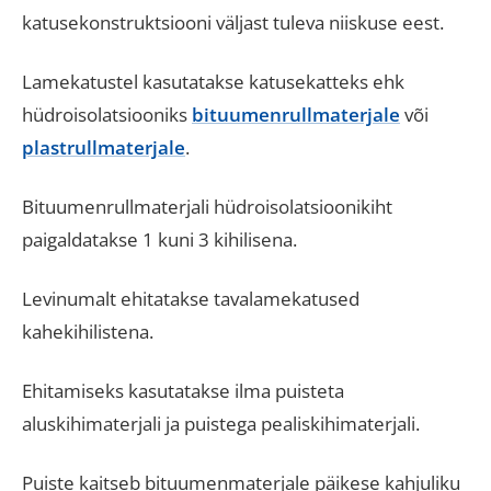
katusekonstruktsiooni väljast tuleva niiskuse eest.
Lamekatustel kasutatakse katusekatteks ehk
hüdroisolatsiooniks
bituumenrullmaterjale
või
plastrullmaterjale
.
Bituumenrullmaterjali hüdroisolatsioonikiht
paigaldatakse 1 kuni 3 kihilisena.
Levinumalt ehitatakse tavalamekatused
kahekihilistena.
Ehitamiseks kasutatakse ilma puisteta
aluskihimaterjali ja puistega pealiskihimaterjali.
Puiste kaitseb bituumenmaterjale päikese kahjuliku