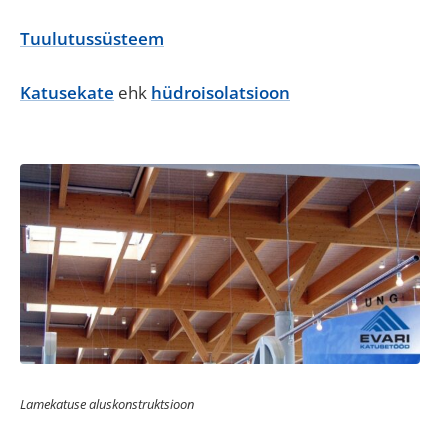
Tuulutussüsteem
Katusekate
ehk
hüdroisolatsioon
Lamekatuse aluskonstruktsioon