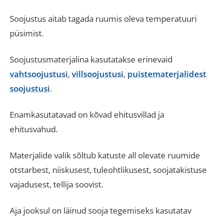
Soojustus aitab tagada ruumis oleva temperatuuri
püsimist.
Soojustusmaterjalina kasutatakse erinevaid
vahtsoojustusi
,
villsoojustusi
,
puistematerjalidest
soojustusi
.
Enamkasutatavad on kõvad ehitusvillad ja
ehitusvahud.
Materjalide valik sõltub katuste all olevate ruumide
otstarbest, niiskusest, tuleohtlikusest, soojatakistuse
vajadusest, tellija soovist.
Aja jooksul on läinud sooja tegemiseks kasutatav