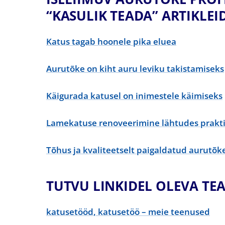
“KASULIK TEADA” ARTIKLEI
Katus tagab hoonele pika eluea
Aurutõke on kiht auru leviku takistamiseks
Käigurada katusel on inimestele käimiseks
Lamekatuse renoveerimine lähtudes prakt
Tõhus ja kvaliteetselt paigaldatud aurutõk
TUTVU LINKIDEL OLEVA TE
katusetööd, katusetöö – meie teenused