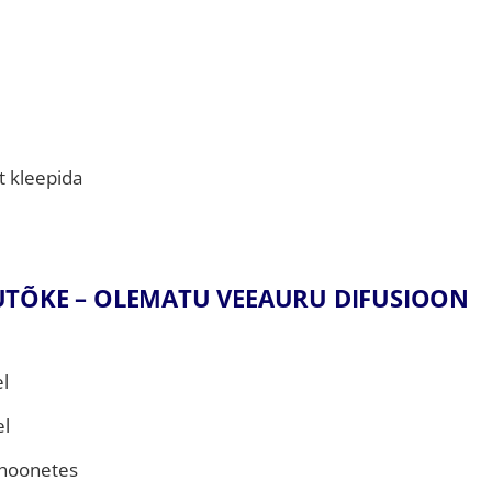
t kleepida
UTÕKE – OLEMATU VEEAURU DIFUSIOON
l
el
 hoonetes