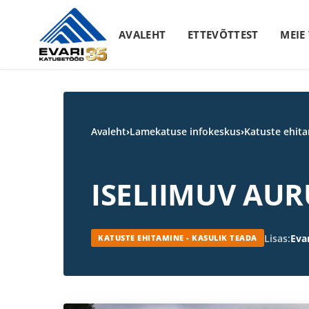
Skip to content
AVALEHT
ETTEVÕTTEST
MEIE
Avaleht
›
Lamekatuse infokeskus
›
Katuste ehita
ISELIIMUV AU
Lisas:
Evar
KATUSTE EHITAMINE - KASULIK TEADA