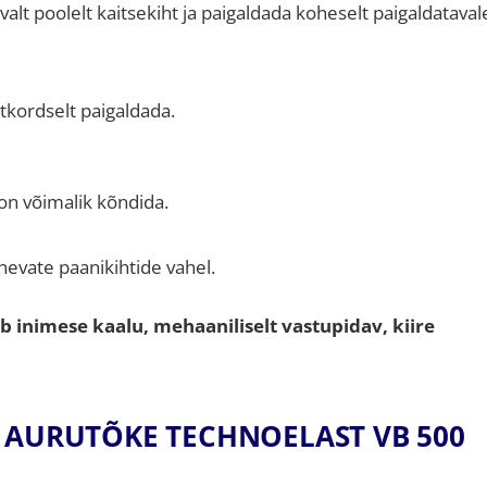
alt poolelt kaitsekiht ja paigaldada koheselt paigaldataval
stkordselt paigaldada.
 on võimalik kõndida.
inevate paanikihtide vahel.
b inimese kaalu, mehaaniliselt vastupidav, kiire
 AURUTÕKE TECHNOELAST VB 500