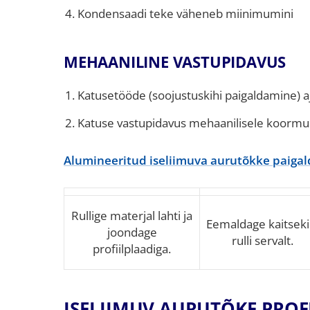
Kondensaadi teke väheneb miinimumini
MEHAANILINE VASTUPIDAVUS
Katusetööde (soojustuskihi paigaldamine) aj
Katuse vastupidavus mehaanilisele koorm
Alumineeritud iseliimuva aurutõkke paigal
Rullige materjal lahti ja
Eemaldage kaitseki
joondage
rulli servalt.
profiilplaadiga.
ISELIIMUV AURUTÕKE PROFI