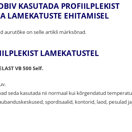
OBIV KASUTADA PROFIILPLEKIST
 LAMEKATUSTE EHITAMISEL
d aurutõke on selle artikli märksõnad.
IILPLEKIST LAMEKATUSTEL
AST VB 500 Self.
uv.
vad seda kasutada nii normaal kui kõrgendatud temperatu
aubanduskeskused, spordisaalid, kontorid, laod, pesulad ja