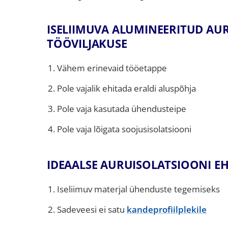
ISELIIMUVA ALUMINEERITUD A
TÖÖVILJAKUSE
Vähem erinevaid tööetappe
Pole vajalik ehitada eraldi aluspõhja
Pole vaja kasutada ühendusteipe
Pole vaja lõigata soojusisolatsiooni
IDEAALSE AURUISOLATSIOONI E
Iseliimuv materjal ühenduste tegemiseks
Sadeveesi ei satu
kandeprofiilplekile