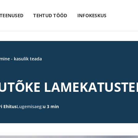
 TEENUSED
TEHTUD TÖÖD
INFOKESKUS
mine - kasulik teada
RUTÕKE LAMEKATUSTE
i Ehitus
Lugemisaeg:
u 3 min