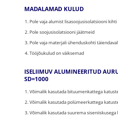
MADALAMAD KULUD
Pole vaja alumist lisasoojusisolatsiooni kihti
Pole soojusisolatsiooni jäätmeid
Pole vaja materjali ühenduskohti täiendaval
Tööjõukulud on väiksemad
ISELIIMUV ALUMINEERITUD AUR
SD=1000
Võimalik kasutada bituumenkattega katuste
Võimalik kasutada polümeerkattega katust
Võimalik kasutada suurema siseniiskusega