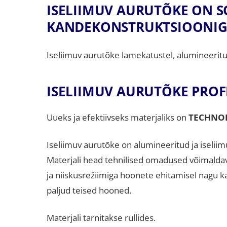
ISELIIMUV AURUTÕKE ON S
KANDEKONSTRUKTSIOONIGA
Iseliimuv aurutõke lamekatustel, alumineeritu
ISELIIMUV AURUTÕKE PROF
Uueks ja efektiivseks materjaliks on
TECHNOEL
Iseliimuv aurutõke on alumineeritud ja iseliim
Materjali head tehnilised omadused võimalda
ja niiskusrežiimiga hoonete ehitamisel nagu k
paljud teised hooned.
Materjali tarnitakse rullides.