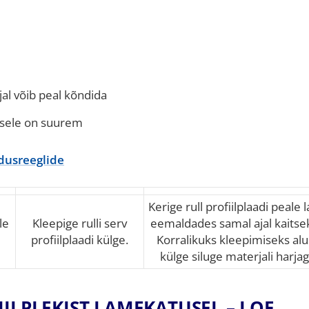
al võib peal kõndida
usele on suurem
dusreeglide
Kerige rull profiilplaadi peale l
le
Kleepige rulli serv
eemaldades samal ajal kaitsek
profiilplaadi külge.
Korralikuks kleepimiseks al
külge siluge materjali harjag
ILPLEKIST LAMEKATUSEL – LOE