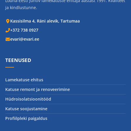
Lõuna-Eesti juhtiv lamekatuste ehitaja aastast 1991. Kvaliteet
ja kindlustunne.
Kassisilma 4, Räni alevik, Tartumaa
+372 738 0927
evari@evari.ee
TEENUSED
Lamekatuse ehitus
Katuse remont ja renoveerimine
Hüdroisolatsioonitööd
Katuse soojustamine
Profiilpleki paigaldus