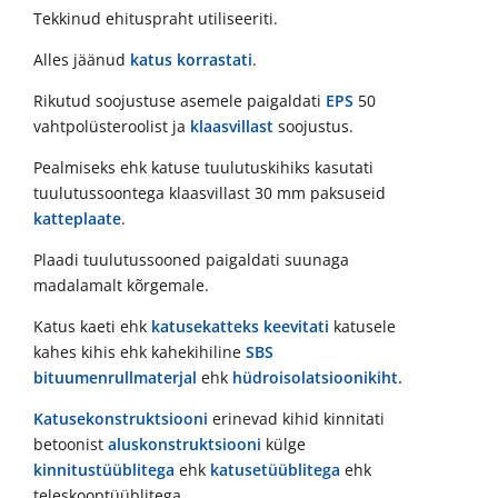
Tekkinud ehituspraht utiliseeriti.
Alles jäänud
katus korrastati
.
Rikutud soojustuse asemele paigaldati
EPS
50
vahtpolüsteroolist ja
klaasvillast
soojustus.
Pealmiseks ehk katuse tuulutuskihiks kasutati
tuulutussoontega klaasvillast 30 mm paksuseid
katteplaate
.
Plaadi tuulutussooned paigaldati suunaga
madalamalt kõrgemale.
Katus kaeti ehk
katusekatteks
keevitati
katusele
kahes kihis ehk kahekihiline
SBS
bituumenrullmaterjal
ehk
hüdroisolatsioonikiht.
Katusekonstruktsiooni
erinevad kihid kinnitati
betoonist
aluskonstruktsiooni
külge
kinnitustüüblitega
ehk
katusetüüblitega
ehk
teleskooptüüblitega.