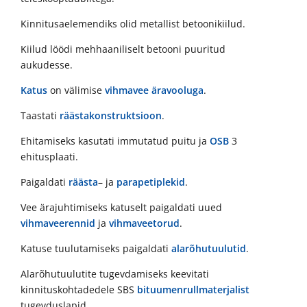
Kinnitusaelemendiks olid metallist betoonikiilud.
Kiilud löödi mehhaaniliselt betooni puuritud
aukudesse.
Katus
on välimise
vihmavee äravooluga
.
Taastati
räästakonstruktsioon
.
Ehitamiseks kasutati immutatud puitu ja
OSB
3
ehitusplaati.
Paigaldati
räästa
– ja
parapetiplekid
.
Vee ärajuhtimiseks katuselt paigaldati uued
vihmaveerennid
ja
vihmaveetorud
.
Katuse tuulutamiseks paigaldati
alarõhutuulutid
.
Alarõhutuulutite tugevdamiseks keevitati
kinnituskohtadedele SBS
bituumenrullmaterjalist
tugevduslapid.