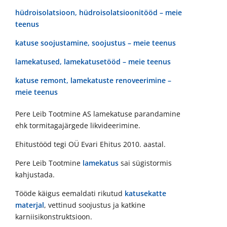
hüdroisolatsioon, hüdroisolatsioonitööd – meie
teenus
katuse soojustamine, soojustus – meie teenus
lamekatused, lamekatusetööd – meie teenus
katuse remont, lamekatuste renoveerimine –
meie teenus
Pere Leib Tootmine AS lamekatuse parandamine
ehk tormitagajärgede likvideerimine.
Ehitustööd tegi OÜ Evari Ehitus 2010. aastal.
Pere Leib Tootmine
lamekatus
sai sügistormis
kahjustada.
Tööde käigus eemaldati rikutud
katusekatte
materjal
, vettinud soojustus ja katkine
karniisikonstruktsioon.