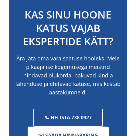
KAS SINU HOONE
KATUS VAJAB
EKSPERTIDE KÄTT?
Ära jäta oma vara saatuse hooleks. Meie
pikaajalise kogemusega meistrid
hindavad olukorda, pakuvad kindla
lahenduse ja ehitavad katuse, mis kestab
aastakümneid.
📞 HELISTA 738 0927
✉️ SAADA HINNAPÄRING