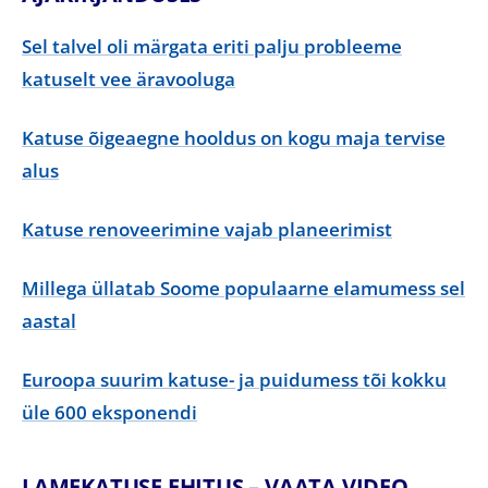
Sel talvel oli märgata eriti palju probleeme
katuselt vee äravooluga
Katuse õigeaegne hooldus on kogu maja tervise
alus
Katuse renoveerimine vajab planeerimist
Millega üllatab Soome populaarne elamumess sel
aastal
Euroopa suurim katuse- ja puidumess tõi kokku
üle 600 eksponendi
LAMEKATUSE EHITUS – VAATA VIDEO