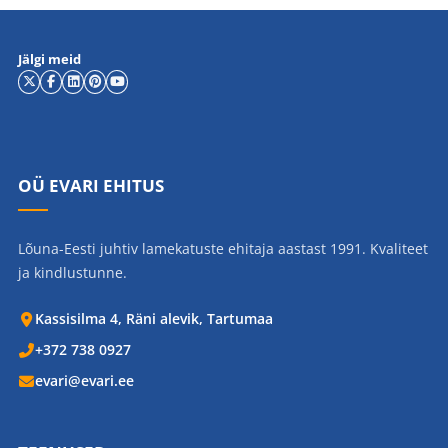
Jälgi meid
OÜ EVARI EHITUS
Lõuna-Eesti juhtiv lamekatuste ehitaja aastast 1991. Kvaliteet
ja kindlustunne.
Kassisilma 4, Räni alevik, Tartumaa
+372 738 0927
evari@evari.ee