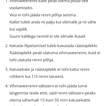
Vihmaveerenni kalle peab olema piisav vee
voolamiseks.
Vesi ei tohi jääda renni põhja seisma.
Kallet tuleb anda nii palju kui võimalik ja nii vähe
kui vajalik.
Suure kaldega rennid ei ole silmale ilusad.
Katuste lõpetamisel tuleb kasutada räästaplekki.
Räästaplekk peab ulatuma vihmaveerenni, kuid ei
tohi ulatuda renni põhja.
Katusekate ja räästaplekk ei tohi katta renni
rohkem kui 1/3 renni laiusest.
Vihmaveerenni välisserv ei tohi jääda lume
langemise teele ette, vaid renni välisserv peaks
olema vähemalt 15 kuni 35 mm katusekatte