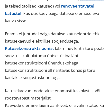
ja teised taolised katused) või
renoveeritavatel
katustel
, kus uus kaev paigaldatakse olemasoleva
kaevu sisse.
Enamikel juhtudel paigaldatakse katuselehtrid ehk
katusekaevud elektrilise soojendusega.
Katusekonstruktsioonist
läbiminev lehtri toru peab
soovituslikult ulatuma ühtse tükina läbi
katusekonstruktsiooni ühenduskohaga
katusekonstruktsiooni all nähtavas kohas ja toru
kaetakse soojustuskoorikuga.
Katusekaevud toodetakse enamasti kas plastist või
roostevabast materjalist.
Kaevude ülemine laiem äärik võib olla valmistatud ka