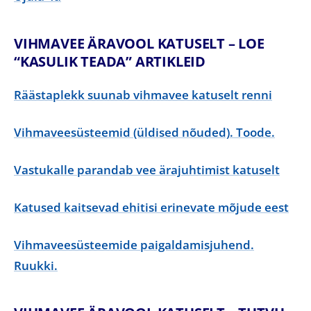
VIHMAVEE ÄRAVOOL KATUSELT – LOE
“KASULIK TEADA” ARTIKLEID
Räästaplekk suunab vihmavee katuselt renni
Vihmaveesüsteemid (üldised nõuded). Toode.
Vastukalle parandab vee ärajuhtimist katuselt
Katused kaitsevad ehitisi erinevate mõjude eest
Vihmaveesüsteemide paigaldamisjuhend.
Ruukki.