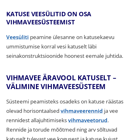
KATUSE VEESÜLITID ON OSA
VIHMAVEESÜSTEEMIST
Veesüliti
peamine ülesanne on katusekaevu
ummistumise korral vesi katuselt läbi
seinakonstruktsioonide hoonest eemale juhtida.
VIHMAVEE ÄRAVOOL KATUSELT –
VÄLIMINE VIHMAVEESÜSTEEM
Süsteemi peamisteks osadeks on katuse räästas
olevad horisontaalsed
vihmaveerennid
ja vee
rennidest allajuhtimiseks
vihmaveetorud
.
Rennide ja torude mõõtmed ning arv sõltuvad
katuselt tulevast vee kogusest ja katuse kujust.