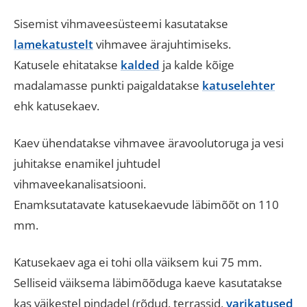
Sisemist vihmaveesüsteemi kasutatakse
lamekatustelt
vihmavee ärajuhtimiseks.
Katusele ehitatakse
kalded
ja kalde kõige
madalamasse punkti paigaldatakse
katuselehter
ehk katusekaev.
Kaev ühendatakse vihmavee äravoolutoruga ja vesi
juhitakse enamikel juhtudel
vihmaveekanalisatsiooni.
Enamksutatavate katusekaevude läbimõõt on 110
mm.
Katusekaev aga ei tohi olla väiksem kui 75 mm.
Selliseid väiksema läbimõõduga kaeve kasutatakse
kas väikestel pindadel (rõdud, terrassid,
varikatused