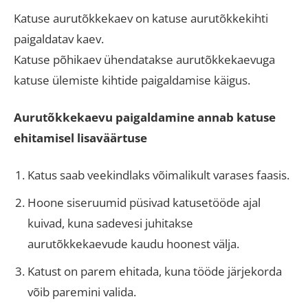
Katuse aurutõkkekaev on katuse aurutõkkekihti
paigaldatav kaev.
Katuse põhikaev ühendatakse aurutõkkekaevuga
katuse ülemiste kihtide paigaldamise käigus.
Aurutõkkekaevu paigaldamine annab katuse
ehitamisel lisaväärtuse
Katus saab veekindlaks võimalikult varases faasis.
Hoone siseruumid püsivad katusetööde ajal
kuivad, kuna sadevesi juhitakse
aurutõkkekaevude kaudu hoonest välja.
Katust on parem ehitada, kuna tööde järjekorda
võib paremini valida.