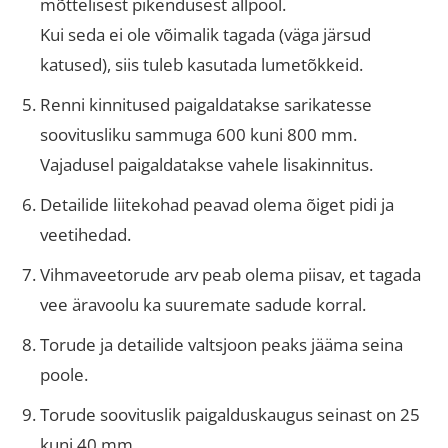
mõttelisest pikendusest allpool.
Kui seda ei ole võimalik tagada (väga järsud
katused), siis tuleb kasutada lumetõkkeid.
Renni kinnitused paigaldatakse sarikatesse
soovitusliku sammuga 600 kuni 800 mm.
Vajadusel paigaldatakse vahele lisakinnitus.
Detailide liitekohad peavad olema õiget pidi ja
veetihedad.
Vihmaveetorude arv peab olema piisav, et tagada
vee äravoolu ka suuremate sadude korral.
Torude ja detailide valtsjoon peaks jääma seina
poole.
Torude soovituslik paigalduskaugus seinast on 25
kuni 40 mm.