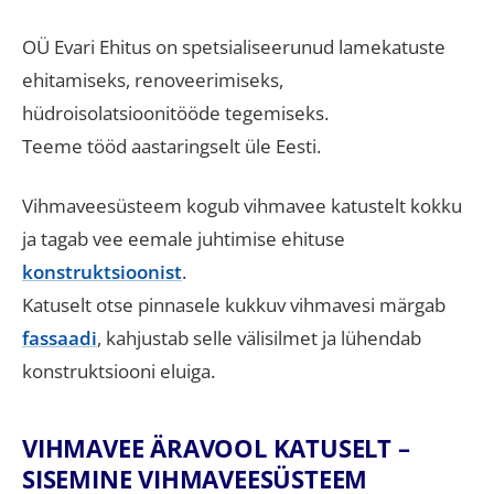
OÜ Evari Ehitus on spetsialiseerunud lamekatuste
ehitamiseks, renoveerimiseks,
hüdroisolatsioonitööde tegemiseks.
Teeme tööd aastaringselt üle Eesti.
Vihmaveesüsteem kogub vihmavee katustelt kokku
ja tagab vee eemale juhtimise ehituse
konstruktsioonist
.
Katuselt otse pinnasele kukkuv vihmavesi märgab
fassaadi
, kahjustab selle välisilmet ja lühendab
konstruktsiooni eluiga.
VIHMAVEE ÄRAVOOL KATUSELT –
SISEMINE VIHMAVEESÜSTEEM