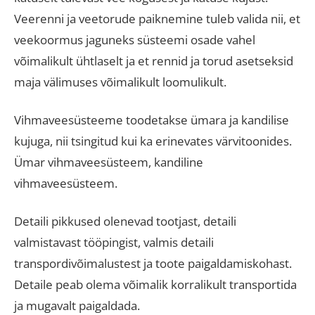
Veerenni ja veetorude paiknemine tuleb valida nii, et
veekoormus jaguneks süsteemi osade vahel
võimalikult ühtlaselt ja et rennid ja torud asetseksid
maja välimuses võimalikult loomulikult.
Vihmaveesüsteeme toodetakse ümara ja kandilise
kujuga, nii tsingitud kui ka erinevates värvitoonides.
Ümar vihmaveesüsteem, kandiline
vihmaveesüsteem.
Detaili pikkused olenevad tootjast, detaili
valmistavast tööpingist, valmis detaili
transpordivõimalustest ja toote paigaldamiskohast.
Detaile peab olema võimalik korralikult transportida
ja mugavalt paigaldada.