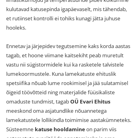
kulutavad katusepinda igapäevaselt, mis tähendab,
et rutiinset kontrolli ei tohiks kunagi jätta juhuse
hooleks.
Ennetav ja järjepidev tegutsemine kaks korda aastas
tagab, et hoone viimane kaitsekiht peab muretult
vastu nii sügistormidele kui ka rasketele talvistele
lumekoormustele. Kuna lamekatuste ehituslik
spetsiifika nõuab lume rookimisel ja jää sulatamisel
õigeid töövõtteid ning materjalide füüsikaliste
omaduste tundmist, tagab
OÜ Evari Ehitus
meeskond oma asjatundlike nõuannetega
lamekatustele lollikindla toimimise aastakümneteks.
Süsteemne
katuse hooldamine
on parim viis