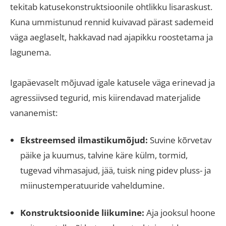
tekitab katusekonstruktsioonile ohtlikku lisaraskust
.
Kuna ummistunud rennid kuivavad pärast sademeid
väga aeglaselt, hakkavad nad ajapikku roostetama ja
lagunema
.
Igapäevaselt mõjuvad igale katusele väga erinevad ja
agressiivsed tegurid, mis kiirendavad materjalide
vananemist:
Ekstreemsed ilmastikumõjud:
Suvine kõrvetav
päike ja kuumus, talvine käre külm, tormid,
tugevad vihmasajud, jää, tuisk ning pidev pluss- ja
miinustemperatuuride vaheldumine
.
Konstruktsioonide liikumine:
Aja jooksul hoone