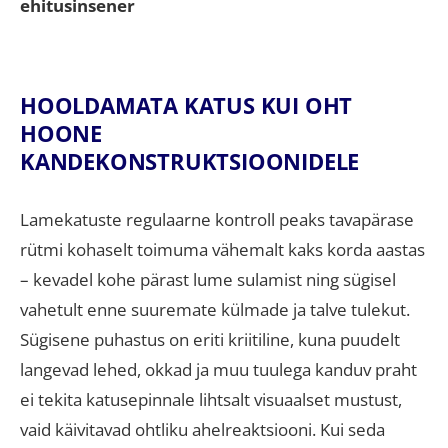
ehitusinsener
HOOLDAMATA KATUS KUI OHT
HOONE
KANDEKONSTRUKTSIOONIDELE
Lamekatuste regulaarne kontroll peaks tavapärase
rütmi kohaselt toimuma vähemalt kaks korda aastas
– kevadel kohe pärast lume sulamist ning sügisel
vahetult enne suuremate külmade ja talve tulekut
.
Sügisene puhastus on eriti kriitiline, kuna puudelt
langevad lehed, okkad ja muu tuulega kanduv praht
ei tekita katusepinnale lihtsalt visuaalset mustust,
vaid käivitavad ohtliku ahelreaktsiooni
.
Kui seda