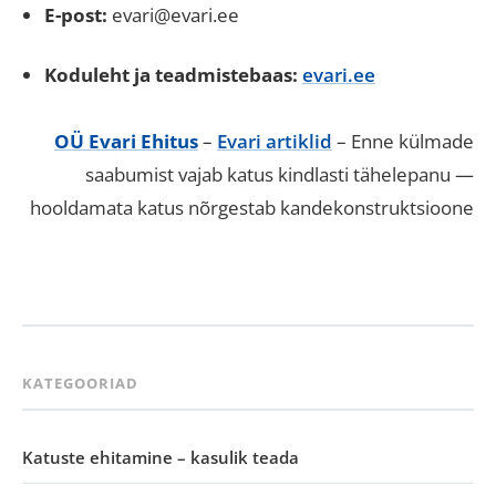
E-post:
evari@evari.ee
Koduleht ja teadmistebaas:
evari.ee
OÜ Evari Ehitus
–
Evari artiklid
– Enne külmade
saabumist vajab katus kindlasti tähelepanu —
hooldamata katus nõrgestab kandekonstruktsioone
KATEGOORIAD
Katuste ehitamine – kasulik teada