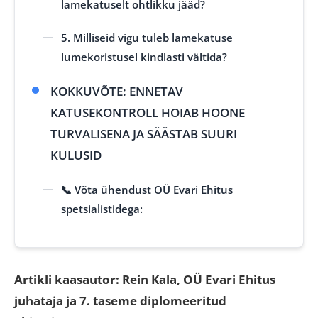
lamekatuselt ohtlikku jääd?
5. Milliseid vigu tuleb lamekatuse
lumekoristusel kindlasti vältida?
KOKKUVÕTE: ENNETAV
KATUSEKONTROLL HOIAB HOONE
TURVALISENA JA SÄÄSTAB SUURI
KULUSID
📞 Võta ühendust OÜ Evari Ehitus
spetsialistidega:
Artikli kaasautor: Rein Kala, OÜ Evari Ehitus
juhataja ja 7. taseme diplomeeritud