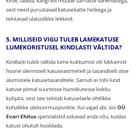
kirve, labida, kangi või muude sarnaste vahenditega,
sest need purustavad katusekatte hetkega ja
tekitavad ulatuslikke lekkeid
.
5. MILLISEID VIGU TULEB LAMEKATUSE
LUMEKORISTUSEL KINDLASTI VÄLTIDA?
Kindlasti tuleb vältida lume kukkumist või lükkamist
hoone ülemistelt katuseastmetelt ja tasanditelt otse
alumistele katusetasanditele
.
Samuti ei tohi lund
katuse pinnal suurtesse hunnikutesse kokku
kuhjata, sest see tekitab katuselaele ohtlikke
kohalikke ülekoormuspunkte
. Kui vajad abi, siis
OÜ
Evari Ehitus
spetsialistid oskavad anda nõu, kuidas
katust ohutult hooldada.