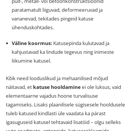
puit-, metall- või betoonkonstruktsioonid
paratamatult liiguvad, deformeeruvad ja
vananevad, tekitades pingeid katuse
ühenduskohtades
.
Väline koormus:
Katusepinda kulutavad ja
kahjustavad ka lindude tegevus ning inimeste
liikumine katusel
.
Kõik need looduslikud ja mehaanilised mõjud
näitavad, et
katuse hooldamine
ei ole luksus, vaid
elementaarne vajadus hoone turvalisuse
tagamiseks
.
Lisaks plaanilisele sügisesele hooldusele
tuleb katused kindlasti üle vaadata ka pärast
igasuguseid katusel tehtavaid lisatöid – olgu selleks
uute seadmete, antennide, katusereklaamide