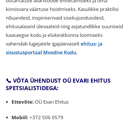
ootamatute avariitööde ennetamiseks ja oma
kinnisvara väärtuse hoidmiseks. Kasulikke praktilisi
nõuandeid, inspireerivaid sisekujundusideid,
ehitusalaseid ülevaateid ning asjatundlikke suuniseid
kaasaegse kodu ja elukeskkonna loomiseks
vahendab lugejatele igapäevaselt
ehitus- ja
sisustusportaal Moodne Kodu
.
📞 VÕTA ÜHENDUST OÜ EVARI EHITUS
SPETSIALISTIDEGA:
Ettevõte:
OÜ Evari Ehitus
Mobiil:
+372 506 0579