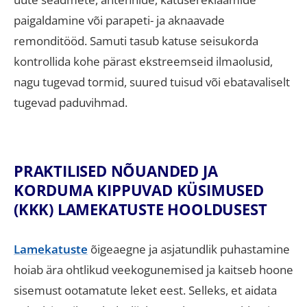
paigaldamine või parapeti- ja aknaavade
remonditööd
.
Samuti tasub katuse seisukorda
kontrollida kohe pärast ekstreemseid ilmaolusid,
nagu tugevad tormid, suured tuisud või ebatavaliselt
tugevad paduvihmad
.
PRAKTILISED NÕUANDED JA
KORDUMA KIPPUVAD KÜSIMUSED
(KKK) LAMEKATUSTE HOOLDUSEST
Lamekatuste
õigeaegne ja asjatundlik puhastamine
hoiab ära ohtlikud veekogunemised ja kaitseb hoone
sisemust ootamatute leket eest
.
Selleks, et aidata