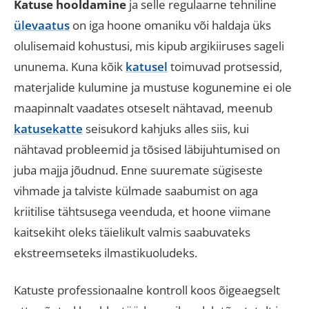
Katuse hooldamine
ja selle regulaarne tehniline
ülevaatus
on iga hoone omaniku või haldaja üks
olulisemaid kohustusi, mis kipub argikiiruses sageli
ununema
.
Kuna kõik
katusel
toimuvad protsessid,
materjalide kulumine ja mustuse kogunemine ei ole
maapinnalt vaadates otseselt nähtavad, meenub
katusekatte
seisukord kahjuks alles siis, kui
nähtavad probleemid ja tõsised läbijuhtumised on
juba majja jõudnud
.
Enne suuremate sügiseste
vihmade ja talviste külmade saabumist on aga
kriitilise tähtsusega veenduda, et hoone viimane
kaitsekiht oleks täielikult valmis saabuvateks
ekstreemseteks ilmastikuoludeks
.
Katuste professionaalne kontroll koos õigeaegselt