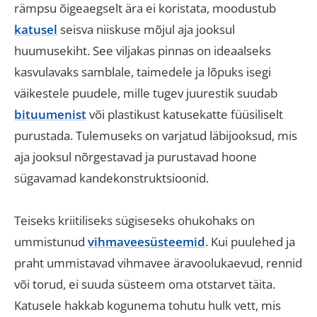
rämpsu õigeaegselt ära ei koristata, moodustub
katusel
seisva niiskuse mõjul aja jooksul
huumusekiht
.
See viljakas pinnas on ideaalseks
kasvulavaks samblale, taimedele ja lõpuks isegi
väikestele puudele, mille tugev juurestik suudab
bituumenist
või plastikust katusekatte füüsiliselt
purustada
.
Tulemuseks on varjatud läbijooksud, mis
aja jooksul nõrgestavad ja purustavad hoone
sügavamad kandekonstruktsioonid
.
Teiseks kriitiliseks sügiseseks ohukohaks on
ummistunud
vihmaveesüsteemid
.
Kui puulehed ja
praht ummistavad vihmavee äravoolukaevud, rennid
või torud, ei suuda süsteem oma otstarvet täita
.
Katusele hakkab kogunema tohutu hulk vett, mis