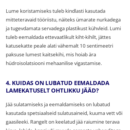
Lume koristamiseks tuleb kindlasti kasutada
mitteteravaid tööriistu, näiteks ümarate nurkadega
ja tugevdamata servadega plastikust kühvleid
.
Lumi
tuleb eemaldada ettevaatlikult kiht-kihilt, jättes
katusekatte peale alati vähemalt 10 sentimeetri
paksuse lumest kaitsekihi, mis hoiab ära
hüdroisolatsiooni mehaanilise vigastamise
.
4. KUIDAS ON LUBATUD EEMALDADA
LAMEKATUSELT OHTLIKKU JÄÄD?
Jää sulatamiseks ja eemaldamiseks on lubatud
kasutada spetsiaalseid sulatusaineid, kuuma vett või
gaasileeki
.
Rangelt on keelatud jää raiumine terava