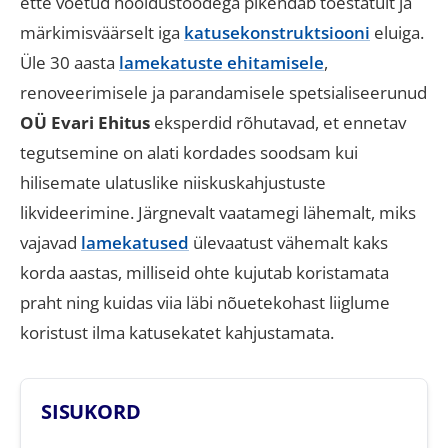
ette võetud hooldustöödega pikendab tõestatult ja
märkimisväärselt iga
katusekonstruktsiooni
eluiga
.
Üle 30 aasta
lamekatuste ehitamisele
,
renoveerimisele ja parandamisele spetsialiseerunud
OÜ Evari Ehitus
eksperdid rõhutavad, et ennetav
tegutsemine on alati kordades soodsam kui
hilisemate ulatuslike niiskuskahjustuste
likvideerimine
.
Järgnevalt vaatamegi lähemalt, miks
vajavad
lamekatused
ülevaatust vähemalt kaks
korda aastas, milliseid ohte kujutab koristamata
praht ning kuidas viia läbi nõuetekohast liiglume
koristust ilma katusekatet kahjustamata
.
SISUKORD