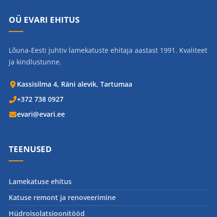
OÜ EVARI EHITUS
Lõuna-Eesti juhtiv lamekatuste ehitaja aastast 1991. Kvaliteet
ja kindlustunne.
Kassisilma 4, Räni alevik, Tartumaa
+372 738 0927
evari@evari.ee
TEENUSED
Lamekatuse ehitus
Katuse remont ja renoveerimine
Hüdroisolatsioonitööd