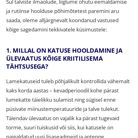
Sul talviste ilmaolude, liiglume ohutu eemaldamise
ja rutiinse hoolduse põhimõtetest paremini aru
saada, oleme alljärgnevalt koondanud vastused
kõige sagedamini tekkivatele küsimustele
:
1. MILLAL ON KATUSE HOOLDAMINE JA
ÜLEVAATUS KÕIGE KRIITILISEMA
TÄHTSUSEGA?
Lamekatuseid tuleb põhjalikult kontrollida vähemalt
kaks korda aastas – kevadperioodil kohe pärast
lumekatte täielikku sulamist ning sügisel enne
püsivate miinustemperatuuride ja talve tulekut
.
Täiendav ülevaatus on vajalik ka pärast tugevaid
torme, suuri tuiskusid või siis, kui katusele on
paigaldatud uusi lisaseadmeid ja antenne
.