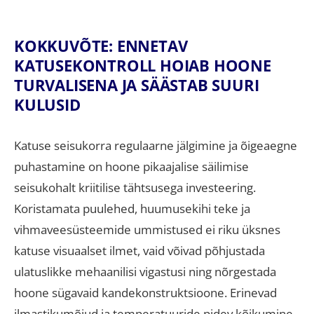
KOKKUVÕTE: ENNETAV
KATUSEKONTROLL HOIAB HOONE
TURVALISENA JA SÄÄSTAB SUURI
KULUSID
Katuse seisukorra regulaarne jälgimine ja õigeaegne
puhastamine on hoone pikaajalise säilimise
seisukohalt kriitilise tähtsusega investeering.
Koristamata puulehed, huumusekihi teke ja
vihmaveesüsteemide ummistused ei riku üksnes
katuse visuaalset ilmet, vaid võivad põhjustada
ulatuslikke mehaanilisi vigastusi ning nõrgestada
hoone sügavaid kandekonstruktsioone. Erinevad
ilmastikumõjud ja temperatuuride pidev kõikumine