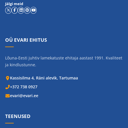
Jälgi meid
OÜ EVARI EHITUS
Lõuna-Eesti juhtiv lamekatuste ehitaja aastast 1991. Kvaliteet
ja kindlustunne.
Kassisilma 4, Räni alevik, Tartumaa
+372 738 0927
evari@evari.ee
TEENUSED