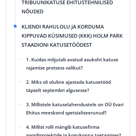
TRIBÜÜNIKATUSE EHITUSTEHNILISED
NÕUDED
KLIENDI RAHULOLU JA KORDUMA
KIPPUVAD KÜSIMUSED (KKK) HOLM PARK
STAADIONI KATUSETÖÖDEST
1. Kuidas mõjutab avatud asukoht katuse
rajamise protsess valikut?
2. Miks oli oluline ajastada katusetööd
täpselt septembri algusesse?
3. Millistele katuselahendustele on OÜ Evari
Ehitus meeskond spetsialiseerunud?
4. Millist rolli mängib katusefirma
spordiprojektide ja kogukonna toetamises?