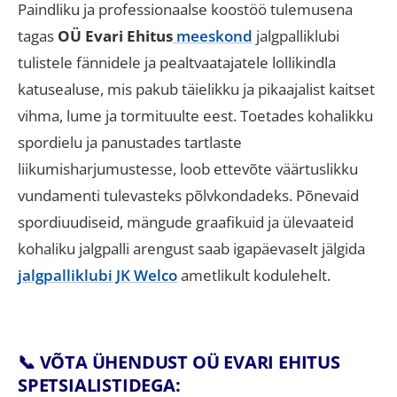
Paindliku ja professionaalse koostöö tulemusena
tagas
OÜ Evari Ehitus
meeskond
jalgpalliklubi
tulistele fännidele ja pealtvaatajatele lollikindla
katusealuse, mis pakub täielikku ja pikaajalist kaitset
vihma, lume ja tormituulte eest
.
Toetades kohalikku
spordielu ja panustades tartlaste
liikumisharjumustesse, loob ettevõte väärtuslikku
vundamenti tulevasteks põlvkondadeks
.
Põnevaid
spordiuudiseid, mängude graafikuid ja ülevaateid
kohaliku jalgpalli arengust saab igapäevaselt jälgida
jalgpalliklubi JK Welco
ametlikult kodulehelt
.
📞 VÕTA ÜHENDUST OÜ EVARI EHITUS
SPETSIALISTIDEGA: