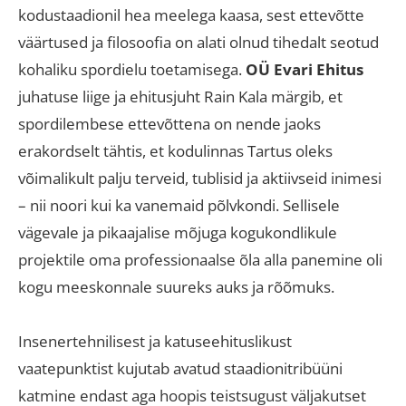
kodustaadionil hea meelega kaasa, sest ettevõtte
väärtused ja filosoofia on alati olnud tihedalt seotud
kohaliku spordielu toetamisega
.
OÜ Evari Ehitus
juhatuse liige ja ehitusjuht Rain Kala märgib, et
spordilembese ettevõttena on nende jaoks
erakordselt tähtis, et kodulinnas Tartus oleks
võimalikult palju terveid, tublisid ja aktiivseid inimesi
– nii noori kui ka vanemaid põlvkondi
.
Sellisele
vägevale ja pikaajalise mõjuga kogukondlikule
projektile oma professionaalse õla alla panemine oli
kogu meeskonnale suureks auks ja rõõmuks
.
Insenertehnilisest ja katuseehituslikust
vaatepunktist kujutab avatud staadionitribüüni
katmine endast aga hoopis teistsugust väljakutset