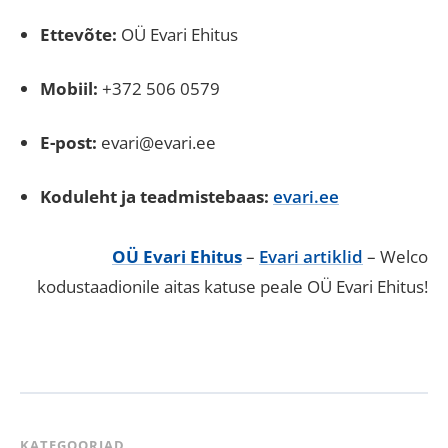
Ettevõte:
OÜ Evari Ehitus
Mobiil:
+372 506 0579
E-post:
evari@evari.ee
Koduleht ja teadmistebaas:
evari.ee
OÜ Evari Ehitus
–
Evari artiklid
– Welco
kodustaadionile aitas katuse peale OÜ Evari Ehitus!
KATEGOORIAD