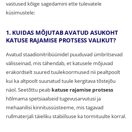
vastused kõige sagedamini ette tulevatele
küsimustele:
1. KUIDAS MÕJUTAB AVATUD ASUKOHT
KATUSE RAJAMISE PROTSESS VALIKUT?
Avatud staadionitribüünidel puuduvad ümbritsevad
välisseinad, mis tähendab, et katusele mõjuvad
erakordselt suured tuulekoormused nii pealtpoolt
kui ka altpoolt suunatud tuule kergitava tõstejõu
näol. Seetõttu peab
katuse rajamise protsess
hõlmama spetsiaalseid tugevusarvutusi ja
mehaanilisi kinnitussüsteeme, mis tagavad
rullmaterjali täieliku stabiilsuse ka tormituulte korral.