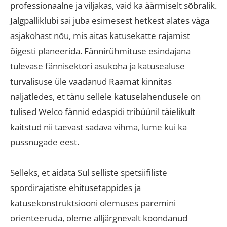
professionaalne ja viljakas, vaid ka äärmiselt sõbralik
.
Jalgpalliklubi sai juba esimesest hetkest alates väga
asjakohast nõu, mis aitas katusekatte rajamist
õigesti planeerida
.
Fännirühmituse esindajana
tulevase fännisektori asukoha ja katusealuse
turvalisuse üle vaadanud Raamat kinnitas
naljatledes, et tänu sellele katuselahendusele on
tulised Welco fännid edaspidi tribüünil täielikult
kaitstud nii taevast sadava vihma, lume kui ka
pussnugade eest
.
Selleks, et aidata Sul selliste spetsiifiliste
spordirajatiste ehitusetappides ja
katusekonstruktsiooni olemuses paremini
orienteeruda, oleme alljärgnevalt koondanud