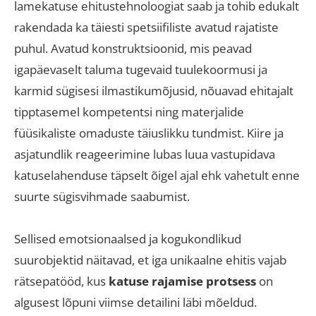
lamekatuse ehitustehnoloogiat saab ja tohib edukalt
rakendada ka täiesti spetsiifiliste avatud rajatiste
puhul
.
Avatud konstruktsioonid, mis peavad
igapäevaselt taluma tugevaid tuulekoormusi ja
karmid sügisesi ilmastikumõjusid, nõuavad ehitajalt
tipptasemel kompetentsi ning materjalide
füüsikaliste omaduste täiuslikku tundmist
.
Kiire ja
asjatundlik reageerimine lubas luua vastupidava
katuselahenduse täpselt õigel ajal ehk vahetult enne
suurte sügisvihmade saabumist
.
Sellised emotsionaalsed ja kogukondlikud
suurobjektid näitavad, et iga unikaalne ehitis vajab
rätsepatööd, kus
katuse rajamise protsess
on
algusest lõpuni viimse detailini läbi mõeldud
.