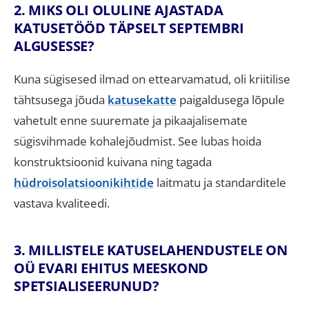
2. MIKS OLI OLULINE AJASTADA
KATUSETÖÖD TÄPSELT SEPTEMBRI
ALGUSESSE?
Kuna sügisesed ilmad on ettearvamatud, oli kriitilise
tähtsusega jõuda
katusekatte
paigaldusega lõpule
vahetult enne suuremate ja pikaajalisemate
sügisvihmade kohalejõudmist
.
See lubas hoida
konstruktsioonid kuivana ning tagada
hüdroisolatsioonikihtide
laitmatu ja standarditele
vastava kvaliteedi
.
3. MILLISTELE KATUSELAHENDUSTELE ON
OÜ EVARI EHITUS MEESKOND
SPETSIALISEERUNUD?