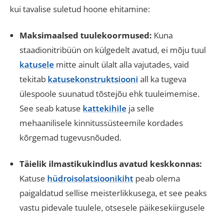
kui tavalise suletud hoone ehitamine:
Maksimaalsed tuulekoormused:
Kuna
staadionitribüün on külgedelt avatud, ei mõju tuul
katusele
mitte ainult ülalt alla vajutades, vaid
tekitab
katusekonstruktsiooni
all ka tugeva
ülespoole suunatud tõstejõu ehk tuuleimemise.
See seab katuse
kattekihile
ja selle
mehaanilisele kinnitussüsteemile kordades
kõrgemad tugevusnõuded.
Täielik ilmastikukindlus avatud keskkonnas:
Katuse
hüdroisolatsioonikiht
peab olema
paigaldatud sellise meisterlikkusega, et see peaks
vastu pidevale tuulele, otsesele päikesekiirgusele