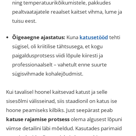
ning temperatuurikõikumistele, pakkudes
pealtvaatajatele reaalset kaitset vihma, lume ja
tuisu eest
.
Õigeaegne ajastatus:
Kuna
katusetööd
tehti
sügisel, oli kriitilise tähtsusega, et kogu
paigaldusprotsess viidi lõpule kiiresti ja
professionaalselt – vahetult enne suurte
sügisvihmade kohalejõudmist
.
Kui tavalisel hoonel kaitsevad katust ja selle
sisesõlmi välisseinad, siis staadionil on katus ise
hoone peamiseks kilbiks.
Just seepärast peab
katuse rajamise protsess
olema algusest lõpuni
viimse detailini läbi mõeldud
. Kasutades parimaid