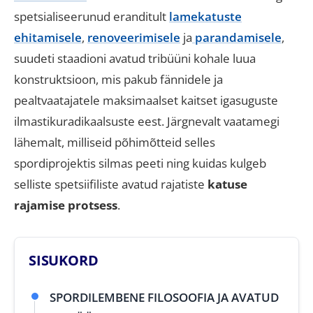
spetsialiseerunud eranditult
lamekatuste
ehitamisele
,
renoveerimisele
ja
parandamisele
,
suudeti staadioni avatud tribüüni kohale luua
konstruktsioon, mis pakub fännidele ja
pealtvaatajatele maksimaalset kaitset igasuguste
ilmastikuradikaalsuste eest
.
Järgnevalt vaatamegi
lähemalt, milliseid põhimõtteid selles
spordiprojektis silmas peeti ning kuidas kulgeb
selliste spetsiifiliste avatud rajatiste
katuse
rajamise protsess
.
SISUKORD
SPORDILEMBENE FILOSOOFIA JA AVATUD