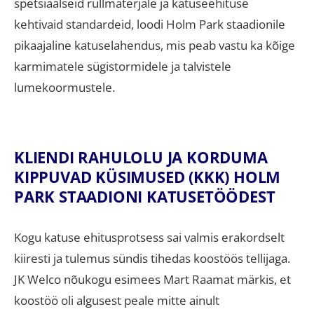
spetsiaalseid rullmaterjale ja katuseehituse
kehtivaid standardeid, loodi Holm Park staadionile
pikaajaline katuselahendus, mis peab vastu ka kõige
karmimatele sügistormidele ja talvistele
lumekoormustele.
KLIENDI RAHULOLU JA KORDUMA
KIPPUVAD KÜSIMUSED (KKK) HOLM
PARK STAADIONI KATUSETÖÖDEST
Kogu katuse ehitusprotsess sai valmis erakordselt
kiiresti ja tulemus sündis tihedas koostöös tellijaga
.
JK Welco nõukogu esimees Mart Raamat märkis, et
koostöö oli algusest peale mitte ainult