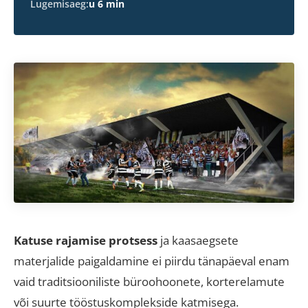
Lugemisaeg:
u 6 min
Katuse rajamise protsess
ja kaasaegsete
materjalide paigaldamine ei piirdu tänapäeval enam
vaid traditsiooniliste büroohoonete, korterelamute
või suurte tööstuskomplekside katmisega.