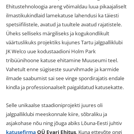
Ehitustehnoloogia areng võimaldau luua pikaajaliselt
ilmastikukindlaid lamekatuse lahendusi ka täiesti
spetsiifilistele, avatud ja tuultele avatud rajatistele.
Üheks selliseks märgiliseks ja kogukondlikult
väärtuslikuks projektiks kujunes Tartu jalgpalliklubi
JK Welco uue kodustaadioni Holm Park
tribüünihoone katuse ehitamine Muuseumi teel
.
Vahetult enne sügiseste suurvihmade ja karmide
ilmade saabumist sai see vinge spordirajatis endale
kindla ja professionaalselt paigaldatud katusekatte
.
Selle unikaalse staadioniprojekti juures oli
jalgpalliklubi meeskonnale kiire, sõbraliku ja
asjakohase nõu ning jõuga abiks Lõuna-Eesti juhtiv
katusefirma
OÜ Evari Ehitus
.
Kuna ettevõte ongi