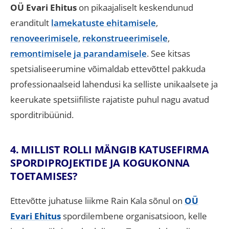
OÜ Evari Ehitus
on pikaajaliselt keskendunud
eranditult
lamekatuste ehitamisele
,
renoveerimisele
,
rekonstrueerimisele
,
remontimisele ja parandamisele
.
See kitsas
spetsialiseerumine võimaldab ettevõttel pakkuda
professionaalseid lahendusi ka selliste unikaalsete ja
keerukate spetsiifiliste rajatiste puhul nagu avatud
sporditribüünid
.
4. MILLIST ROLLI MÄNGIB KATUSEFIRMA
SPORDIPROJEKTIDE JA KOGUKONNA
TOETAMISES?
Ettevõtte juhatuse liikme Rain Kala sõnul on
OÜ
Evari Ehitus
spordilembene organisatsioon, kelle