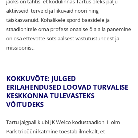
jaoks on tähtis, et kodulinnas Tartus oleks palju
aktiivseid, terveid ja liikuvaid noori ning
täiskasvanuid
.
Kohalikele spordibaasidele ja
staadionitele oma professionaalse õla alla panemine
on osa ettevõtte sotsiaalsest vastutustundest ja
missioonist
.
KOKKUVÕTE: JULGED
ERILAHENDUSED LOOVAD TURVALISE
KESKKONNA TULEVASTEKS
VÕITUDEKS
Tartu jalgpalliklubi JK Welco kodustaadioni Holm
Park tribüüni katmine tõestab ilmekalt, et