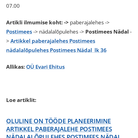
07.00
Artikli ilmumise koht: ->
paberajalehes ->
Postimees
-> nädalalõpulehes ->
Postimees Nädal
-
>
Artikkel paberajalehes Postimees
nädalalõpulehes Postimees Nädal lk 36
Allikas:
OÜ Evari Ehitus
Loe artiklit:
OLULINE ON TÖÖDE PLANEERIMINE
ARTIKKEL PABERAJALEHE POSTIMEES
NÄDALALÕPULEHES POSTIMEES NÄDAL