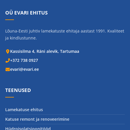
OÜ EVARI EHITUS
Lõuna-Eesti juhtiv lamekatuste ehitaja aastast 1991. Kvaliteet
ja kindlustunne.
Kassisilma 4, Räni alevik, Tartumaa
+372 738 0927
evari@evari.ee
TEENUSED
Lamekatuse ehitus
Katuse remont ja renoveerimine
Hüdroisolatsioonitööd