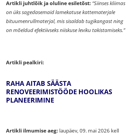
Artikli juhtlõik ja oluline esiletõst:
“Siinses kliimas
on üks sagedasemaid lamekatuse kattematerjale
bituumenrullmaterjal, mis sisaldab tugikangast ning
on mõeldud efektiivseks niiskuse leviku takistamiseks.”
Artikli pealkiri:
RAHA AITAB SÄÄSTA
RENOVEERIMISTÖÖDE HOOLIKAS
PLANEERIMINE
Artikli ilmumise aeg:
laupäev, 09. mai 2026 kell