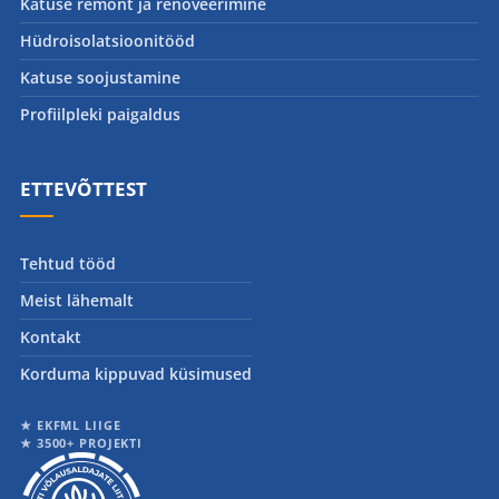
Katuse remont ja renoveerimine
Hüdroisolatsioonitööd
Katuse soojustamine
Profiilpleki paigaldus
ETTEVÕTTEST
Tehtud tööd
Meist lähemalt
Kontakt
Korduma kippuvad küsimused
★ EKFML LIIGE
★ 3500+ PROJEKTI