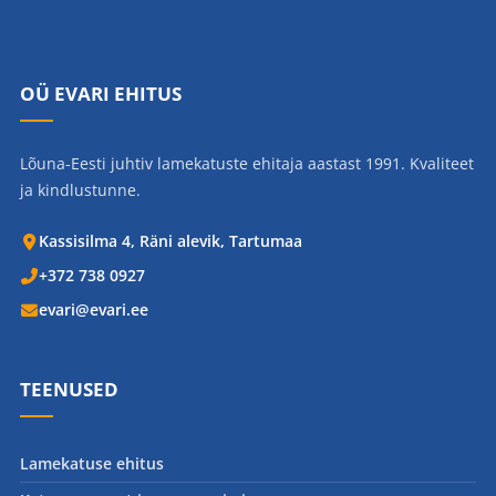
OÜ EVARI EHITUS
Lõuna-Eesti juhtiv lamekatuste ehitaja aastast 1991. Kvaliteet
ja kindlustunne.
Kassisilma 4, Räni alevik, Tartumaa
+372 738 0927
evari@evari.ee
TEENUSED
Lamekatuse ehitus