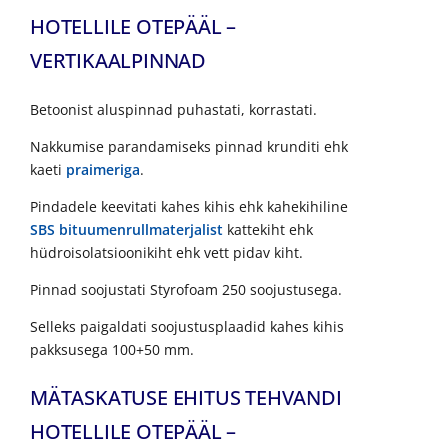
HOTELLILE OTEPÄÄL –
VERTIKAALPINNAD
Betoonist aluspinnad puhastati, korrastati.
Nakkumise parandamiseks pinnad krunditi ehk
kaeti
praimeriga
.
Pindadele keevitati kahes kihis ehk kahekihiline
SBS
bituumenrullmaterjalist
kattekiht ehk
hüdroisolatsioonikiht ehk vett pidav kiht.
Pinnad soojustati Styrofoam 250 soojustusega.
Selleks paigaldati soojustusplaadid kahes kihis
pakksusega 100+50 mm.
MÄTASKATUSE EHITUS TEHVANDI
HOTELLILE OTEPÄÄL –