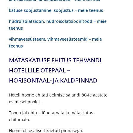
katuse soojustamine, soojustus – meie teenus
hüdroisolatsioon, hüdroisolatsioonitööd – meie
teenus
vihmaveesüsteem, vihmaveesüsteemid – meie
teenus
MÄTASKATUSE EHITUS TEHVANDI
HOTELLILE OTEPÄÄL –
HORISONTAAL- JA KALDPINNAD
Hotellihoone ehitati eelmise sajandi 80-te aastate
esimesel poolel.
Toona jäi ehitus lõpetamata ja mätaskatus
ehitamata.
Hoone oli osaliselt kaetud pinnasega.