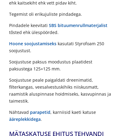
ehk kaitsekiht ehk vett pidav kiht.
Tegemist oli erikujuliste pindadega.
Pindadele keevitati
SBS
bituumenrullmaterjalist
tõsted ehk ülespöörded.
Hoone soojustamiseks
kasutati Styrofoam 250
soojustust.
Soojustuse paksus moodustus plaatidest
paksustega 125+125 mm.
Soojustuse peale paigaldati dreenimatid,
filterkangas, veesalvestuskihiks niiskusmatt,
raamistik aluspinnase hoidmiseks, kasvupinnas ja
taimestik.
Nähtavad
parapetid
, karniisid kaeti katuse
ääreplekkidega
.
MÄTASKATUSE EHITUS TEHVANDI