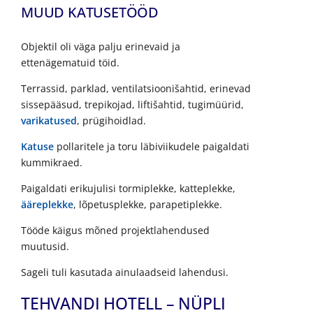
MUUD KATUSETÖÖD
Objektil oli väga palju erinevaid ja
ettenägematuid töid.
Terrassid, parklad, ventilatsioonišahtid, erinevad
sissepääsud, trepikojad, liftišahtid, tugimüürid,
varikatused
, prügihoidlad.
Katuse
pollaritele ja toru läbiviikudele paigaldati
kummikraed.
Paigaldati erikujulisi tormiplekke, katteplekke,
ääreplekke
, lõpetusplekke, parapetiplekke.
Tööde käigus mõned projektlahendused
muutusid.
Sageli tuli kasutada ainulaadseid lahendusi.
TEHVANDI HOTELL – NÜPLI