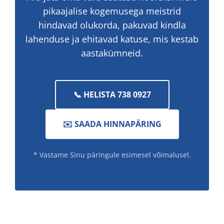
pikaajalise kogemusega meistrid
hindavad olukorda, pakuvad kindla
lahenduse ja ehitavad katuse, mis kestab
aastakümneid.
📞 HELISTA 738 0927
✉️ SAADA HINNAPÄRING
* Vastame Sinu päringule esimesel võimalusel.