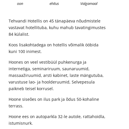
oon
ehitus
Valgamaal
Tehvandi Hotellis on 45 tänapäeva nõudmistele
vastavat hotellituba, kuhu mahub tavatingimustes
84 külalist.
Koos lisakohtadega on hotellis võimalik ööbida
kuni 100 inimest.
Hoones on veel vestibüül puhkenurga ja
internetiga, seminariruum, saunaruumid,
massaažiruumid, arsti kabinet, laste mängutuba,
varustuse lao- ja hoolderuumid, Selvepesula
paikneb teisel korrusel.
Hoone siseões on ilus park ja õdus 50-kohaline
terrass.
Hoone ees on autoparkla 32-le autole, rattahoidla,
istumisnurk.