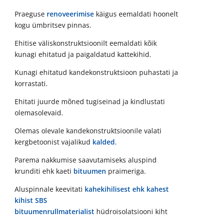
Praeguse
renoveerimise
käigus eemaldati hoonelt
kogu ümbritsev pinnas.
Ehitise väliskonstruktsioonilt eemaldati kõik
kunagi ehitatud ja paigaldatud kattekihid.
Kunagi ehitatud kandekonstruktsioon puhastati ja
korrastati.
Ehitati juurde mõned tugiseinad ja kindlustati
olemasolevaid.
Olemas olevale kandekonstruktsioonile valati
kergbetoonist vajalikud
kalded
.
Parema nakkumise saavutamiseks aluspind
krunditi ehk kaeti
bituumen
praimeriga.
Aluspinnale keevitati
kahekihilisest ehk kahest
kihist SBS
bituumenrullmaterialist
hüdroisolatsiooni kiht