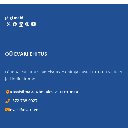
Jälgi meid
OÜ EVARI EHITUS
Lõuna-Eesti juhtiv lamekatuste ehitaja aastast 1991. Kvaliteet
ja kindlustunne.
Kassisilma 4, Räni alevik, Tartumaa
+372 738 0927
evari@evari.ee