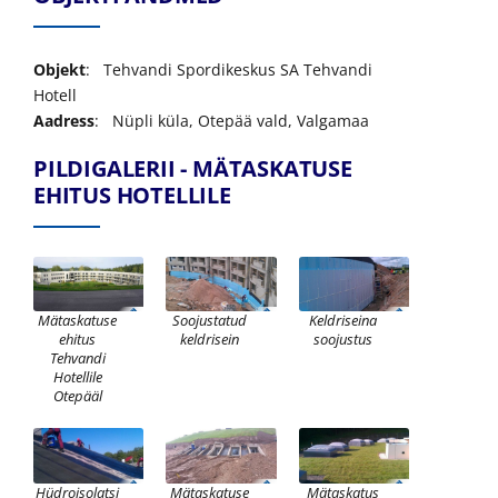
Objekt
: Tehvandi Spordikeskus SA Tehvandi
Hotell
Aadress
: Nüpli küla, Otepää vald, Valgamaa
PILDIGALERII - MÄTASKATUSE
EHITUS HOTELLILE
Mätaskatuse
Soojustatud
Keldriseina
ehitus
keldrisein
soojustus
Tehvandi
Hotellile
Otepääl
Hüdroisolatsi
Mätaskatuse
Mätaskatus