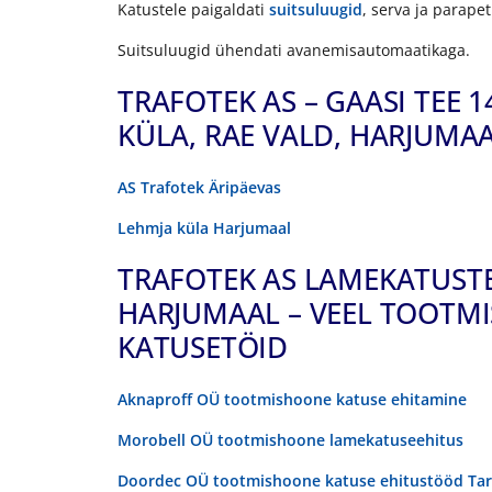
Katustele paigaldati
suitsuluugid
, serva ja parapet
Suitsuluugid ühendati avanemisautomaatikaga.
TRAFOTEK AS – GAASI TEE 1
KÜLA, RAE VALD, HARJUMA
AS Trafotek Äripäevas
Lehmja küla Harjumaal
TRAFOTEK AS LAMEKATUST
HARJUMAAL – VEEL TOOTM
KATUSETÖID
Aknaproff OÜ tootmishoone katuse ehitamine
Morobell OÜ tootmishoone lamekatuseehitus
Doordec OÜ tootmishoone katuse ehitustööd Ta