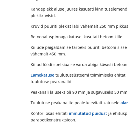
Kandeplekk aluse juures kasutati kinnituselemend
plekikruvisid.
Kruvid puuriti plekist läbi vähemalt 250 mm pikkus
Betoonaluspinnaga katusel kasutati betoonikiile.
Kiilude paigaldamise tarbeks puuriti betooni sis
vähemalt 450 mm.
Kiilud löödi spetsiaalse varda abiga kõvasti betooni
Lamekatuse
tuulutussüsteemi toimimiseks ehitati 
tuulutuse peakanalid.
Peakanali laiuseks oli 90 mm ja sügavuseks 50 mm
Tuulutuse peakanalite peale keevitati katusele
ala
Kontori osas ehitati
immutatud puidust
ja ehitusp
parapetikonstruktsioon.