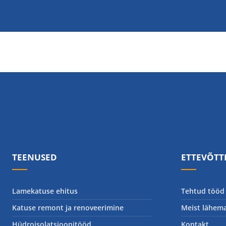
TEENUSED
ETTEVÕTT
Lamekatuse ehitus
Tehtud tööd
Katuse remont ja renoveerimine
Meist lähema
Hüdroisolatsioonitööd
Kontakt