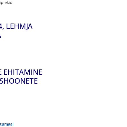
iplekid.
4, LEHMJA
A
E EHITAMINE
ISHOONETE
rtumaal