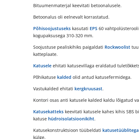
Bituumenmaterjal keevitati betoonalusele.
Betoonalus oli eelnevalt korrastatud.
Põhisoojustuseks
kasutati
EPS
60 vahtpolüsterooli
kogupaksusega 310-320 mm.
Soojustuse pealiskihiks paigaldati
Rockwoolist
tuu
katteplaate.
Katusele
ehitati katusevillaga eraldatud tuletõkket
Põhikatuse
kalded
olid antud katusefermidega.
Vastukalded ehitati
kergkruusast
.
Kontori osas anti katusele kalded kaldu lõigatud v
Katusekatteks
keevitati katusele kahes kihis SBS 
katuse
hüdroisolatsioonikiht
.
Katusekonstruktsioon tüübeldati
katusetüüblitega
külge.