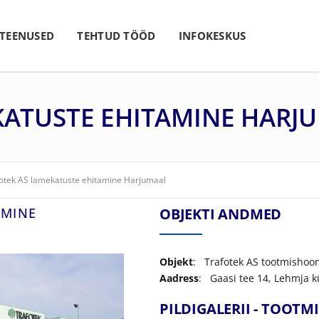
 TEENUSED
TEHTUD TÖÖD
INFOKESKUS
KATUSTE EHITAMINE HARJ
otek AS lamekatuste ehitamine Harjumaal
AMINE
OBJEKTI ANDMED
Objekt
: Trafotek AS tootmishoo
Aadress
: Gaasi tee 14, Lehmja k
PILDIGALERII - TOOT