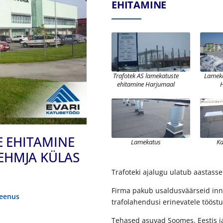
EHITAMINE
Trafotek AS lamekatuste
Lameka
ehitamine Harjumaal
E EHITAMINE
Lamekatus
Ka
LEHMJA KÜLAS
Trafoteki ajalugu ulatub aastasse
Firma pakub usaldusväärseid innov
teenus
trafolahendusi erinevatele tööst
Tehased asuvad Soomes, Eestis ja