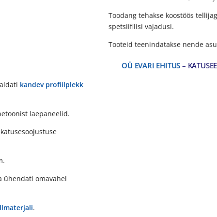
Toodang tehakse koostöös tellija
spetsiifilisi vajadusi.
Tooteid teenindatakse nende asuko
OÜ EVARI EHITUS
– KATUSEE
aldati
kandev profiilplekk
betoonist laepaneelid.
katusesoojustuse
m.
ja ühendati omavahel
lmaterjali
.