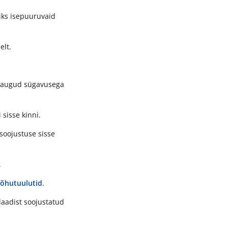
iks isepuuruvaid
elt.
se augud sügavusega
 sisse kinni.
soojustuse sisse
.
rõhutuulutid
.
laadist soojustatud