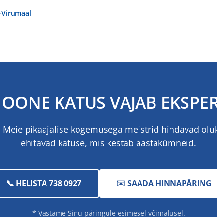
-Virumaal
HOONE KATUS VAJAB EKSPER
. Meie pikaajalise kogemusega meistrid hindavad olu
ehitavad katuse, mis kestab aastakümneid.
📞 HELISTA 738 0927
✉️ SAADA HINNAPÄRING
* Vastame Sinu päringule esimesel võimalusel.