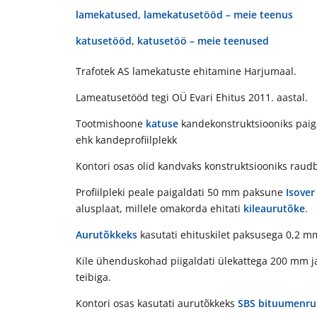
lamekatused, lamekatusetööd – meie teenus
katusetööd, katusetöö – meie teenused
Trafotek AS lamekatuste ehitamine Harjumaal.
Lameatusetööd tegi OÜ Evari Ehitus 2011. aastal.
Tootmishoone
katuse
kandekonstruktsiooniks paig
ehk kandeprofiilplekk
Kontori osas olid kandvaks konstruktsiooniks raud
Profiilpleki peale paigaldati 50 mm paksune
Isover
alusplaat, millele omakorda ehitati
kileaurutõke
.
Aurutõkkeks
kasutati ehituskilet paksusega 0,2 m
Kile ühenduskohad piigaldati ülekattega 200 mm 
teibiga.
Kontori osas kasutati aurutõkkeks
SBS
bituumenrul