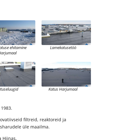
tuse ehitamine
Lamekatusetöö
Harjumaal
tuseluugid
Katus Harjumaal
 1983.
atiivseid filtreid, reaktoreid ja
usharudele üle maailma.
 Hiinas.