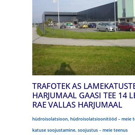
TRAFOTEK AS LAMEKATUST
HARJUMAAL GAASI TEE 14 
RAE VALLAS HARJUMAAL
hüdroisolatsioon, hüdroisolatsioonitööd – meie 
katuse soojustamine, soojustus – meie teenus