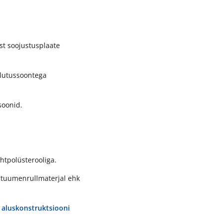
st soojustusplaate
lutussoontega
soonid.
ahtpolüsterooliga.
bituumenrullmaterjal ehk
aluskonstruktsiooni