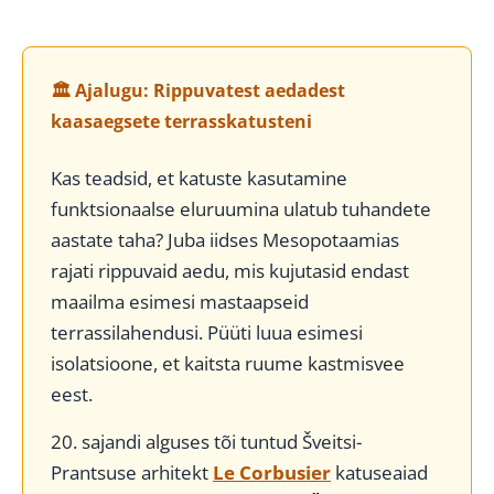
🏛️ Ajalugu: Rippuvatest aedadest
kaasaegsete terrasskatusteni
Kas teadsid, et katuste kasutamine
funktsionaalse eluruumina ulatub tuhandete
aastate taha? Juba iidses Mesopotaamias
rajati rippuvaid aedu, mis kujutasid endast
maailma esimesi mastaapseid
terrassilahendusi. Püüti luua esimesi
isolatsioone, et kaitsta ruume kastmisvee
eest.
20. sajandi alguses tõi tuntud Šveitsi-
Prantsuse arhitekt
Le Corbusier
katuseaiad