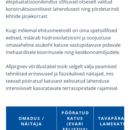
ekspluatatsioonikindlus sõltuvad otseselt valitud
konstruktsioonilisest lahendusest ning piirdetarindi
kihtide järjekorrast.
Kuigi mõlemal ehitusmeetodil on oma spetsiifilised
eelised, määrab hüdroisolatsiooni ja soojustuse
omavaheline asukoht katuse vastupidavuse pidevale
mehaanilisele koormusele ning keskkonnamõjudele.
Alljärgnev võrdlustabel toob selgelt välja peamised
tehnilised erinevused ja füüsikalised näitajad, mis
teevad pööratud katusest eelistatud lahenduse
intensiivselt kasutatavate terrasspindade rajamisel.
PÖÖRATUD
OMADUS /
KATUS
TAVAPÄRAN
NÄITAJA
(EVARI
LAMEKATUS
EELISTUS)