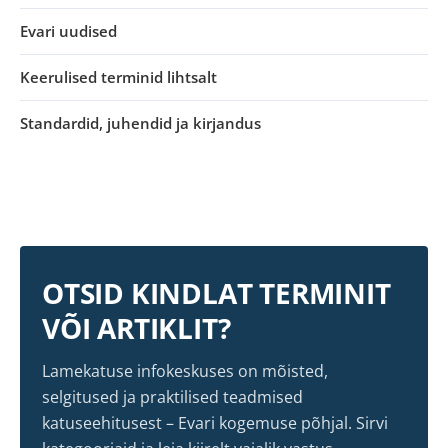
Evari uudised
Keerulised terminid lihtsalt
Standardid, juhendid ja kirjandus
OTSID KINDLAT TERMINIT
VÕI ARTIKLIT?
Lamekatuse infokeskuses on mõisted,
selgitused ja praktilised teadmised
katuseehitusest – Evari kogemuse põhjal. Sirvi