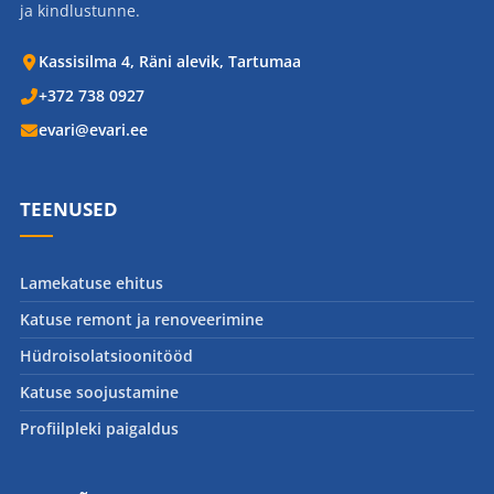
ja kindlustunne.
Kassisilma 4, Räni alevik, Tartumaa
+372 738 0927
evari@evari.ee
TEENUSED
Lamekatuse ehitus
Katuse remont ja renoveerimine
Hüdroisolatsioonitööd
Katuse soojustamine
Profiilpleki paigaldus