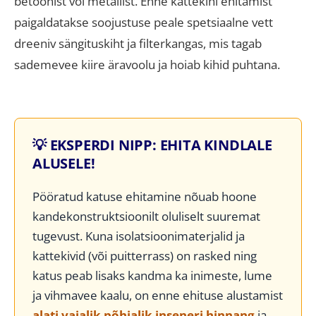
betoonist või metallist. Enne kattekihi ehitamist
paigaldatakse soojustuse peale spetsiaalne vett
dreeniv sängituskiht ja filterkangas, mis tagab
sademevee kiire äravoolu ja hoiab kihid puhtana.
💡 EKSPERDI NIPP: EHITA KINDLALE
ALUSELE!
Pööratud katuse ehitamine nõuab hoone
kandekonstruktsioonilt oluliselt suuremat
tugevust. Kuna isolatsioonimaterjalid ja
kattekivid (või puitterrass) on rasked ning
katus peab lisaks kandma ka inimeste, lume
ja vihmavee kaalu, on enne ehituse alustamist
alati vajalik põhjalik inseneri hinnang
ja