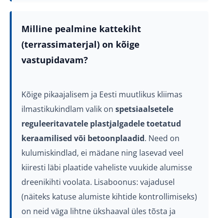
Milline pealmine kattekiht
(terrassimaterjal) on kõige
vastupidavam?
Kõige pikaajalisem ja Eesti muutlikus kliimas
ilmastikukindlam valik on
spetsiaalsetele
reguleeritavatele plastjalgadele toetatud
keraamilised või betoonplaadid
. Need on
kulumiskindlad, ei mädane ning lasevad veel
kiiresti läbi plaatide vaheliste vuukide alumisse
dreenikihti voolata. Lisaboonus: vajadusel
(näiteks katuse alumiste kihtide kontrollimiseks)
on neid väga lihtne ükshaaval üles tõsta ja