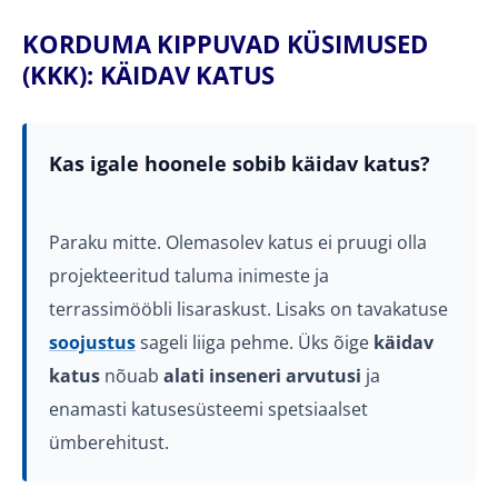
KORDUMA KIPPUVAD KÜSIMUSED
(KKK): KÄIDAV KATUS
Kas igale hoonele sobib käidav katus?
Paraku mitte. Olemasolev katus ei pruugi olla
projekteeritud taluma inimeste ja
terrassimööbli lisaraskust. Lisaks on tavakatuse
soojustus
sageli liiga pehme. Üks õige
käidav
katus
nõuab
alati inseneri arvutusi
ja
enamasti katusesüsteemi spetsiaalset
ümberehitust.