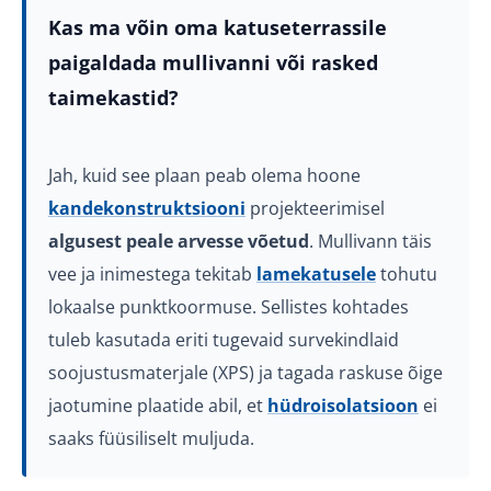
Kas ma võin oma katuseterrassile
paigaldada mullivanni või rasked
taimekastid?
Jah, kuid see plaan peab olema hoone
kandekonstruktsiooni
projekteerimisel
algusest peale arvesse võetud
. Mullivann täis
vee ja inimestega tekitab
lamekatusele
tohutu
lokaalse punktkoormuse. Sellistes kohtades
tuleb kasutada eriti tugevaid survekindlaid
soojustusmaterjale (XPS) ja tagada raskuse õige
jaotumine plaatide abil, et
hüdroisolatsioon
ei
saaks füüsiliselt muljuda.