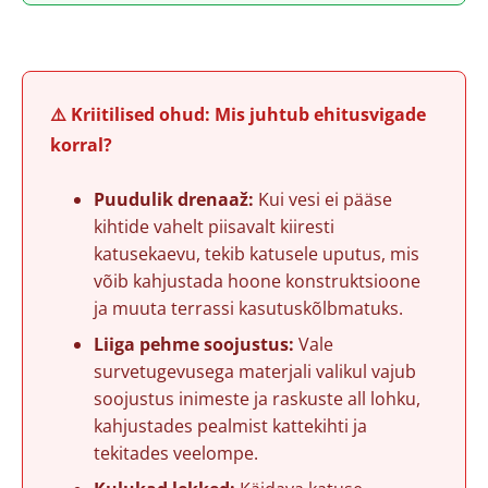
⚠️ Kriitilised ohud: Mis juhtub ehitusvigade
korral?
Puudulik drenaaž:
Kui vesi ei pääse
kihtide vahelt piisavalt kiiresti
katusekaevu, tekib katusele uputus, mis
võib kahjustada hoone konstruktsioone
ja muuta terrassi kasutuskõlbmatuks.
Liiga pehme soojustus:
Vale
survetugevusega materjali valikul vajub
soojustus inimeste ja raskuste all lohku,
kahjustades pealmist kattekihti ja
tekitades veelompe.