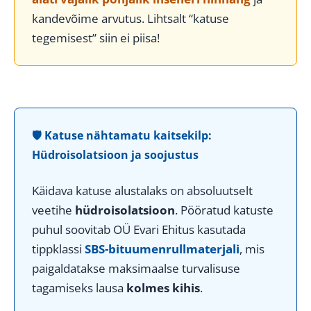
kandevõime arvutus. Lihtsalt “katuse
tegemisest” siin ei piisa!
🛡️ Katuse nähtamatu kaitsekilp:
Hüdroisolatsioon ja soojustus
Käidava katuse alustalaks on absoluutselt
veetihe
hüdroisolatsioon
. Pööratud katuste
puhul soovitab OÜ Evari Ehitus kasutada
tippklassi
SBS-bituumenrullmaterjali
, mis
paigaldatakse maksimaalse turvalisuse
tagamiseks lausa
kolmes kihis
.