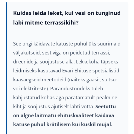
Kuidas leida leket, kui vesi on tunginud
läbi mitme terrassikihi?
See ongi käidavate katuste puhul üks suurimaid
väljakutseid, sest viga on peidetud terrassi,
dreenide ja soojustuse alla. Lekkekoha täpseks
leidmiseks kasutavad Evari Ehituse spetsialistid
kaasaegseid meetodeid (näiteks gaasi-, suitsu-
või elektriteste). Parandustöödeks tuleb
kahjustatud kohas aga paratamatult pealmine
kiht ja soojustus ajutiselt lahti võtta.
Seetõttu
on algne laitmatu ehituskvaliteet käidava
katuse puhul kriitilisem kui kuskil mujal.