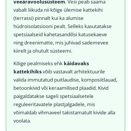
veeäravoolusüsteem
. Vesi peab saama
vabalt liikuda nii kõige ülemise kattekihi
(terrassi) pinnalt kui ka alumise
hüdroisolatsiooni pealt. Selleks kasutatakse
spetsiaalseid kahetasandilisi katusekaeve
ning dreenimatte, mis juhivad sademevee
kiirelt ja ohutult süsteemi.
Kõige pealmiseks ehk
käidavaks
kattekihiks
võib vastavalt arhitektuurile
valida immutatud puitlaudise, komposiitlauad,
betoonkivid või keraamilised plaadid. Kivid
paigaldatakse sageli spetsiaalsetele
reguleeritavatele plastjalgadele, mis
võimaldab vihmaveel takistamatult kivide alla
voolata.