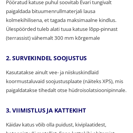
Pööratud katuse puhul soovitab Evari tungivalt
paigaldada bituumenrullmaterjali lausa
kolmekihilisena, et tagada maksimaalne kindlus.
Ülespöörded tuleb alati tuua katuse lõpp-pinnast
(terrassist) vähemalt 300 mm kõrgemale
2. SURVEKINDEL SOOJUSTUS
Kasutatakse ainult vee- ja niiskuskindlaid
koormustaluvaid soojustusplaate (näiteks XPS), mis
paigaldatakse tihedalt otse hüdroisolatsioonipinnale.
3. VIIMISTLUS JA KATTEKIHT
Käidav katus võib olla puidust, kiviplaatidest,