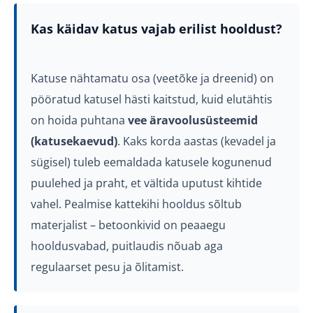
Kas käidav katus vajab erilist hooldust?
Katuse nähtamatu osa (veetõke ja dreenid) on
pööratud katusel hästi kaitstud, kuid elutähtis
on hoida puhtana
vee äravoolusüsteemid
(katusekaevud)
. Kaks korda aastas (kevadel ja
sügisel) tuleb eemaldada katusele kogunenud
puulehed ja praht, et vältida uputust kihtide
vahel. Pealmise kattekihi hooldus sõltub
materjalist – betoonkivid on peaaegu
hooldusvabad, puitlaudis nõuab aga
regulaarset pesu ja õlitamist.