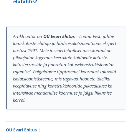
elutähtis?
Artikli autor on
OÜ Evari Ehitus
– Lõuna-Eesti juhtiv
lamekatuste ehitaja ja hüdroisolatsioonitööde ekspert
aastast 1991. Meie insenertehnilisel meeskonnal on
pikaajaline kogemus keerukate käidavate katuste,
katusterrasside ja pööratud katusekonstruktsioonide
rajamisel. Paigaldame tipptasemel koormust taluvaid
isolatsioonisüsteeme, mis tagavad hoonete täieliku
veepidavuse ning konstruktsioonide pikaealisuse ka
intensiivse mehaanilise koormuse ja jalgsi liikumise
korral.
OÜ Evari Ehitus
|