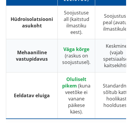
Soojustuse
Soojustuse
Hüdroisolatsiooni
all (kaitstud
peal (avatud
asukoht
ilmastiku
ilmastikule).
eest).
Keskmine
Väga kõrge
Mehaaniline
(vajab
(raskus on
vastupidavus
spetsiaalset
soojustusel).
kaitsekihti).
Oluliselt
pikem
(kuna
Standardne,
veetõke ei
sõltub katte
Eeldatav eluiga
vanane
hoolikast
päikese
hooldusest.
käes).