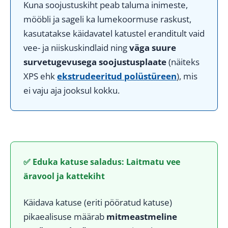
Kuna soojustuskiht peab taluma inimeste,
mööbli ja sageli ka lumekoormuse raskust,
kasutatakse käidavatel katustel eranditult vaid
vee- ja niiskuskindlaid ning
väga suure
survetugevusega soojustusplaate
(näiteks
XPS ehk
ekstrudeeritud polüstüreen
), mis
ei vaju aja jooksul kokku.
✅ Eduka katuse saladus: Laitmatu vee
äravool ja kattekiht
Käidava katuse (eriti pööratud katuse)
pikaealisuse määrab
mitmeastmeline