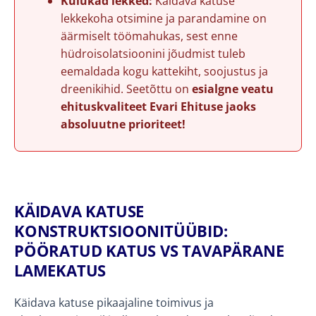
Kulukad lekked:
Käidava katuse
lekkekoha otsimine ja parandamine on
äärmiselt töömahukas, sest enne
hüdroisolatsioonini jõudmist tuleb
eemaldada kogu kattekiht, soojustus ja
dreenikihid. Seetõttu on
esialgne veatu
ehituskvaliteet Evari Ehituse jaoks
absoluutne prioriteet!
KÄIDAVA KATUSE
KONSTRUKTSIOONITÜÜBID:
PÖÖRATUD KATUS VS TAVAPÄRANE
LAMEKATUS
Käidava katuse pikaajaline toimivus ja