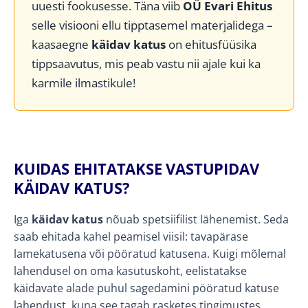
uuesti fookusesse. Täna viib
OÜ Evari Ehitus
selle visiooni ellu tipptasemel materjalidega –
kaasaegne
käidav katus
on ehitusfüüsika
tippsaavutus, mis peab vastu nii ajale kui ka
karmile ilmastikule!
KUIDAS EHITATAKSE VASTUPIDAV
KÄIDAV KATUS?
Iga
käidav katus
nõuab spetsiifilist lähenemist. Seda
saab ehitada kahel peamisel viisil: tavapärase
lamekatusena või pööratud katusena. Kuigi mõlemal
lahendusel on oma kasutuskoht, eelistatakse
käidavate alade puhul sagedamini pööratud katuse
lahendust, kuna see tagab rasketes tingimustes