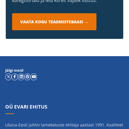
kategooriaid ja leia kiirelt vajalik vastus.
VAATA KOGU TEADMISTEBAASI →
Jälgi meid
OÜ EVARI EHITUS
Lõuna-Eesti juhtiv lamekatuste ehitaja aastast 1991. Kvaliteet