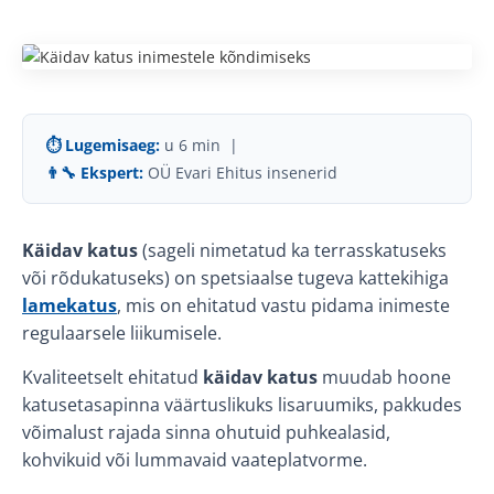
⏱ Lugemisaeg:
u 6 min |
👨‍🔧 Ekspert:
OÜ Evari Ehitus insenerid
Käidav katus
(sageli nimetatud ka terrasskatuseks
või rõdukatuseks) on spetsiaalse tugeva kattekihiga
lamekatus
, mis on ehitatud vastu pidama inimeste
regulaarsele liikumisele.
Kvaliteetselt ehitatud
käidav katus
muudab hoone
katusetasapinna väärtuslikuks lisaruumiks, pakkudes
võimalust rajada sinna ohutuid puhkealasid,
kohvikuid või lummavaid vaateplatvorme.