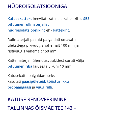
HÜDROISOLATSIOONIGA
Katusekatteks
keevitati katusele kahes kihis
SBS
bituumenrullmaterjalist
hüdroisolatsioonikiht
ehk
kattekiht
.
Rullmaterjali paanid paigaldati omavahel
ülekattega pikivuugis vähemalt 100 mm ja
ristivuugis vähemalt 150 mm.
Kattematerjali ühendusvuukidest suruti välja
bituumeniriba
laiusega 5 kuni 10 mm.
Katusekatte paigaldamiseks
kasutati
gaasipõleteid,
tööstuslikku
propaangaasi
ja
vuugirulli
.
KATUSE RENOVEERIMINE
TALLINNAS ÕISMÄE TEE 143 –