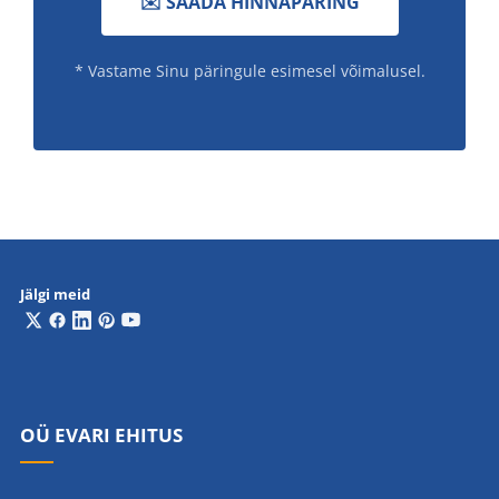
✉️ SAADA HINNAPÄRING
* Vastame Sinu päringule esimesel võimalusel.
Jälgi meid
OÜ EVARI EHITUS