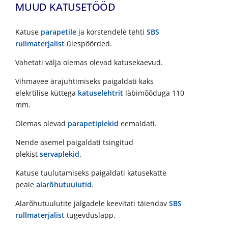
MUUD KATUSETÖÖD
Katuse
parapetile
ja korstendele tehti
SBS
rullmaterjalist
ülespöörded.
Vahetati välja olemas olevad katusekaevud.
Vihmavee ärajuhtimiseks paigaldati kaks
elekrtilise küttega
katuselehtrit
läbimõõduga 110
mm.
Olemas olevad
parapetiplekid
eemaldati.
Nende asemel paigaldati tsingitud
plekist
servaplekid
.
Katuse tuulutamiseks paigaldati katusekatte
peale
alarõhutuulutid
.
Alarõhutuulutite jalgadele keevitati täiendav
SBS
rullmaterjalist
tugevduslapp.