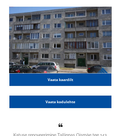
Vaata kaardilt
Vaata kodulehte
Katuse renoveerimine Tallinnas Õismäe tee 143.