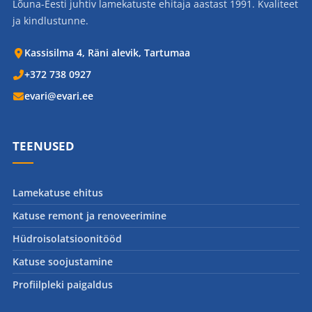
Lõuna-Eesti juhtiv lamekatuste ehitaja aastast 1991. Kvaliteet
ja kindlustunne.
Kassisilma 4, Räni alevik, Tartumaa
+372 738 0927
evari@evari.ee
TEENUSED
Lamekatuse ehitus
Katuse remont ja renoveerimine
Hüdroisolatsioonitööd
Katuse soojustamine
Profiilpleki paigaldus