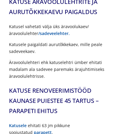
KATUSE ÄRAVOOLULEHTRITE JA
AURUTÕKKEKAEVU PAIGALDUS
Katusel vahetati välja üks äravoolukaev/
äravoolulehter
/sadeveelehter.
Katusele paigaldati aurutõkkekaev, mille peale
sadeveekaev.
Äravoolulehteri ehk katuselehtri ümber ehitati
madalam ala sadevee paremaks ärajuhtimiseks
äravoolulehtrisse.
KATUSE RENOVEERIMISTÖÖD
KAUNASE PUIESTEE 45 TARTUS –
PARAPETI EHITUS
Katusele
ehitati 63 jm pikkune
soojustatud
parapett
.