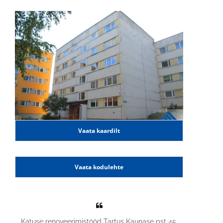
Vaata kaardilt
Vaata kodulehte
Katuse renoveerimistööd Tartus Kaunase pst 45.