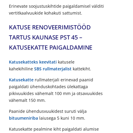
Erinevate soojustuskihtide paigaldamisel välditi
vertitkaalvuukide kohakuti sattumist.
KATUSE RENOVEERIMISTÖÖD
TARTUS KAUNASE PST 45 –
KATUSEKATTE PAIGALDAMINE
Katusekatteks
keevitati
katusele
kahekihiline
SBS rullmaterjalist
kattekiht.
Katusekatte
rullmaterjali erinevad paanid
paigaldati ühenduskohtades ülekattaga
pikivuukides vähemalt 100 mm ja otsavuukides
vähemalt 150 mm.
Paanide ühendusvuukidest suruti välja
bituumeniriba
laiusega 5 kuni 10 mm.
Katusekatte pealmine kiht paigaldati alumise