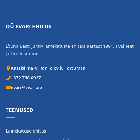
OÜ EVARI EHITUS
Lõuna-Eesti juhtiv lamekatuste ehitaja aastast 1991. Kvaliteet
ja kindlustunne.
Kassisilma 4, Räni alevik, Tartumaa
+372 738 0927
evari@evari.ee
TEENUSED
Lamekatuse ehitus