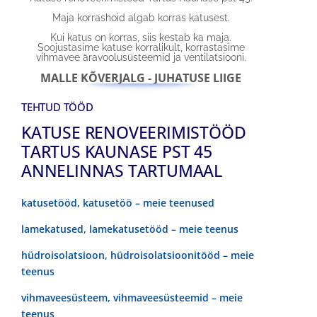
Maja korrashoid algab korras katusest.
Kui katus on korras, siis kestab ka maja.
Soojustasime katuse korralikult, korrastasime
vihmavee äravoolusüsteemid ja ventilatsiooni.
MALLE KÕVERJALG - JUHATUSE LIIGE
TEHTUD TÖÖD
KATUSE RENOVEERIMISTÖÖD
TARTUS KAUNASE PST 45
ANNELINNAS TARTUMAAL
katusetööd, katusetöö – meie teenused
lamekatused, lamekatusetööd – meie teenus
hüdroisolatsioon, hüdroisolatsioonitööd – meie
teenus
vihmaveesüsteem, vihmaveesüsteemid – meie
teenus