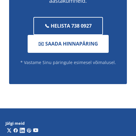
aastakümneid.
📞 HELISTA 738 0927
✉️ SAADA HINNAPÄRING
* Vastame Sinu päringule esimesel võimalusel.
Jälgi meid