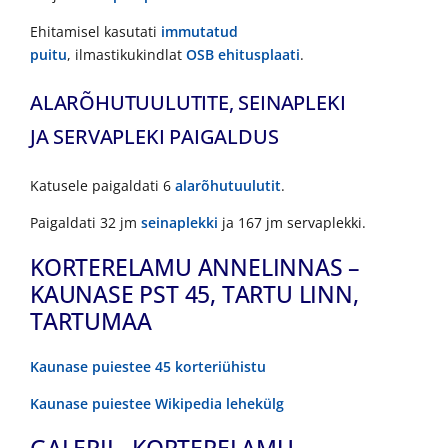
Ehitamisel kasutati
immutatud
puitu
, ilmastikukindlat
OSB ehitusplaati
.
ALARÕHUTUULUTITE, SEINAPLEKI
JA SERVAPLEKI PAIGALDUS
Katusele paigaldati 6
alarõhutuulutit
.
Paigaldati 32 jm
seinaplekki
ja 167 jm servaplekki.
KORTERELAMU ANNELINNAS –
KAUNASE PST 45, TARTU LINN,
TARTUMAA
Kaunase puiestee 45 korteriühistu
Kaunase puiestee Wikipedia lehekülg
GALERII - KORTERELAMU