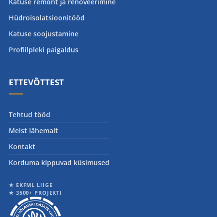
Katuse remont ja renoveerimine
Hüdroisolatsioonitööd
Katuse soojustamine
Profiilpleki paigaldus
ETTEVÕTTEST
Tehtud tööd
Meist lähemalt
Kontakt
Korduma kippuvad küsimused
★ EKFML LIIGE
★ 3500+ PROJEKTI