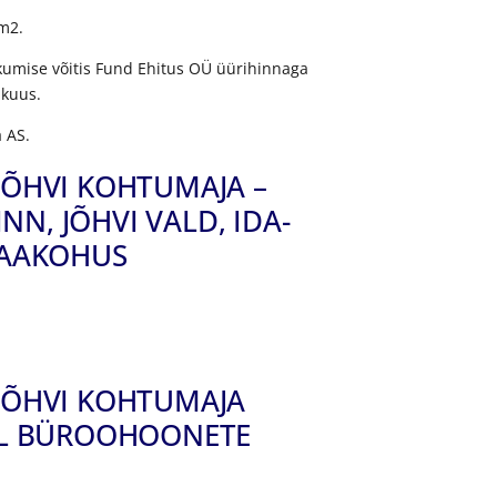
m2.
umise võitis Fund Ehitus OÜ üürihinnaga
 kuus.
a AS.
JÕHVI KOHTUMAJA –
INN, JÕHVI VALD, IDA-
MAAKOHUS
JÕHVI KOHTUMAJA
EL BÜROOHOONETE