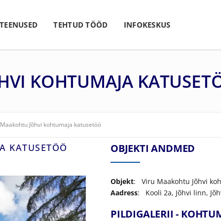
 TEENUSED
TEHTUD TÖÖD
INFOKESKUS
HVI KOHTUMAJA KATUSET
 Maakohtu Jõhvi kohtumaja katusetöö
JA KATUSETÖÖ
OBJEKTI ANDMED
Objekt
: Viru Maakohtu Jõhvi ko
Aadress
: Kooli 2a, Jõhvi linn, J
PILDIGALERII - KOHT