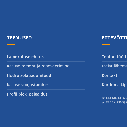
TEENUSED
ETTEVÕTT
Lamekatuse ehitus
Tehtud tööd
Katuse remont ja renoveerimine
Meist lähema
Hüdroisolatsioonitööd
Kontakt
Katuse soojustamine
Korduma kip
Profiilpleki paigaldus
★ EKFML LIIG
★ 3500+ PROJ