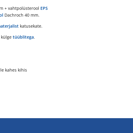
 + vahtpolüsterool
EPS
ol
Dachroch 40 mm.
terjalist
katusekate.
i külge
tüüblitega
.
le kahes kihis