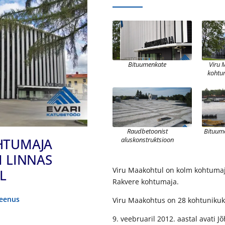
Bituumenkate
Viru 
kohtu
Raudbetoonist
Bituume
HTUMAJA
aluskonstruktsioon
I LINNAS
Viru Maakohtul on kolm kohtumaj
L
Rakvere kohtumaja.
teenus
Viru Maakohtus on 28 kohtunikuk
9. veebruaril 2012. aastal avati 