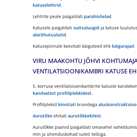
katuselehtrid
.
Lehtrite peale paigaldati
parahisõelad
.
Katusele paigaldati
suitsuluugid
ja katuse tuulutus
alarõhutuulutid
.
Katusepinnale keevitati käiguteed ehk
käigurajad
.
VIRU MAAKOHTU JÕHVI KOHTUMAJA
VENTILATSIOONIKAMBRI KATUSE E
5. korruse ventilatsioonikambrite katuste kandekon
kandvatest profiilplekkidest
.
Profiilplekid
kinnitati
kruvidega
aluskonstruktsioo
Aurutõke
ehitati
aurutõkkekilest
.
Aurutõkke paanid paigaldati omavahel vaheldumis
mm ja ühenduskohad suleti teibiga.