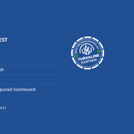
EST
lt
puvad küsimused
E
EKTI