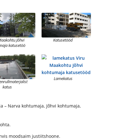
Maakohtu Jõhvi
Katusetööd
maja katusetöö
Lamekatus
nrullmaterjalist
katus
a – Narva kohtumaja, Jõhvi kohtumaja,
ohta.
Jõhvis moodsaim justiitshoone.