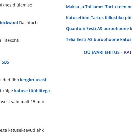
aiknesid ülemise
Maksu ja Tolliamet Tartu teeni
Katusetööd Tartus Killustiku põi
Rockwool
Dachtoch
Quantum Eesti AS büroohoone k
Telia Eesti AS büroohoone katus
 liitekohti.
OÜ EVARI EHITUS
– KAT
s
SBS
alded fibo
kergkruusast
.
i
külge
katuse tüüblitega
.
aksusest vähemalt 15 mm
ttega katusekaevud ehk