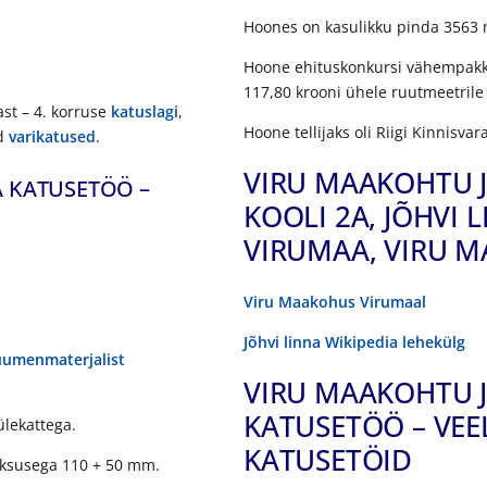
Hoones on kasulikku pinda 3563 
Hoone ehituskonkursi vähempakk
117,80 krooni ühele ruutmeetrile
ast – 4. korruse
katuslagi
,
Hoone tellijaks oli Riigi Kinnisvar
ad
varikatused
.
VIRU MAAKOHTU 
 KATUSETÖÖ –
KOOLI 2A, JÕHVI L
VIRUMAA, VIRU 
Viru Maakohus Virumaal
Jõhvi linna Wikipedia lehekülg
uumenmaterjalist
VIRU MAAKOHTU 
KATUSETÖÖ – VE
lekattega.
KATUSETÖID
ksusega 110 + 50 mm.