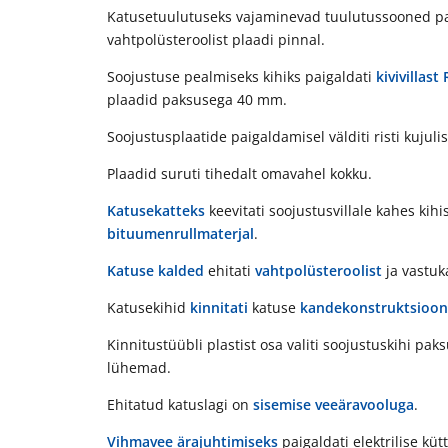
Katusetuulutuseks vajaminevad tuulutussooned p
vahtpolüsteroolist plaadi pinnal.
Soojustuse pealmiseks kihiks paigaldati
kivivillast
plaadid paksusega 40 mm.
Soojustusplaatide paigaldamisel välditi risti kujulisi
Plaadid suruti tihedalt omavahel kokku.
Katusekatteks
keevitati soojustusvillale kahes kihi
bituumenrullmaterjal
.
Katuse kalded
ehitati
vahtpolüsteroolist
ja vastuk
Katusekihid
kinnitati
katuse
kandekonstruktsioon
Kinnitustüübli plastist osa valiti soojustuskihi p
lühemad.
Ehitatud katuslagi on
sisemise veeäravooluga
.
Vihmavee ärajuhtimiseks
paigaldati elektrilise kü