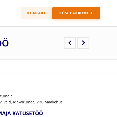
KONTAKT
KÜSI PAKKUMIST
ÖÖ
htumaja
õhvi vald, Ida-Virumaa, Viru Maakohus
UMAJA KATUSETÖÖ