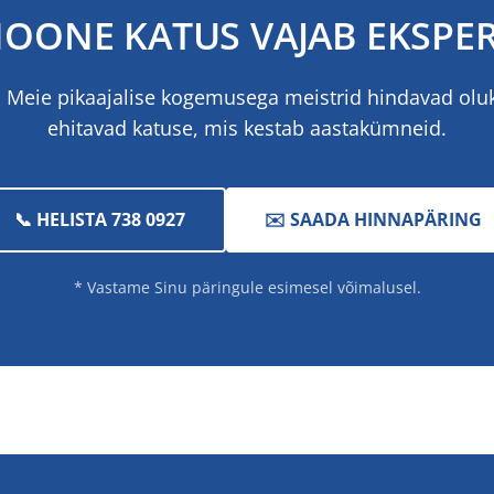
HOONE KATUS VAJAB EKSPER
. Meie pikaajalise kogemusega meistrid hindavad olu
ehitavad katuse, mis kestab aastakümneid.
📞 HELISTA 738 0927
✉️ SAADA HINNAPÄRING
* Vastame Sinu päringule esimesel võimalusel.