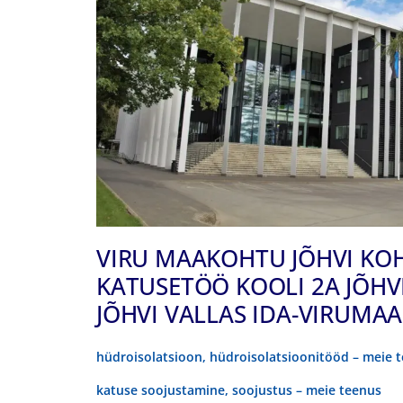
VIRU MAAKOHTU JÕHVI KO
KATUSETÖÖ KOOLI 2A JÕHV
JÕHVI VALLAS IDA-VIRUMAA
hüdroisolatsioon, hüdroisolatsioonitööd – meie 
katuse soojustamine, soojustus – meie teenus