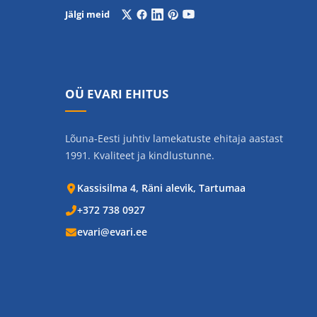
Jälgi meid
OÜ EVARI EHITUS
Lõuna-Eesti juhtiv lamekatuste ehitaja aastast
1991. Kvaliteet ja kindlustunne.
Kassisilma 4, Räni alevik, Tartumaa
+372 738 0927
evari@evari.ee