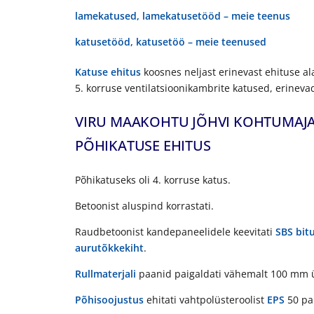
lamekatused, lamekatusetööd – meie teenus
katusetööd, katusetöö – meie teenused
Katuse
ehitus
koosnes neljast erinevast ehituse al
5. korruse ventilatsioonikambrite katused, erinev
VIRU MAAKOHTU JÕHVI KOHTUMAJA
PÕHIKATUSE EHITUS
Põhikatuseks oli 4. korruse katus.
Betoonist aluspind korrastati.
Raudbetoonist kandepaneelidele keevitati
SBS
bit
aurutõkkekiht
.
Rullmaterjali
paanid paigaldati vähemalt 100 mm ü
Põhisoojustus
ehitati vahtpolüsteroolist
EPS
50 pa