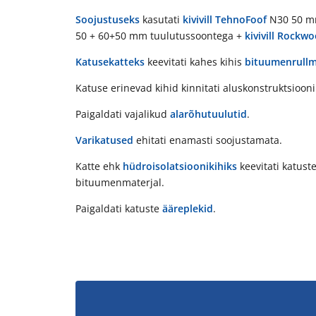
Soojustuseks
kasutati
kivivill
TehnoFoof
N30 50 mm
50 + 60+50 mm tuulutussoontega +
kivivill
Rockwo
Katusekatteks
keevitati kahes kihis
bituumenrullma
Katuse erinevad kihid kinnitati aluskonstruktsioon
Paigaldati vajalikud
alarõhutuulutid
.
Varikatused
ehitati enamasti soojustamata.
Katte ehk
hüdroisolatsioonikihiks
keevitati katuste
bituumenmaterjal.
Paigaldati katuste
ääreplekid
.