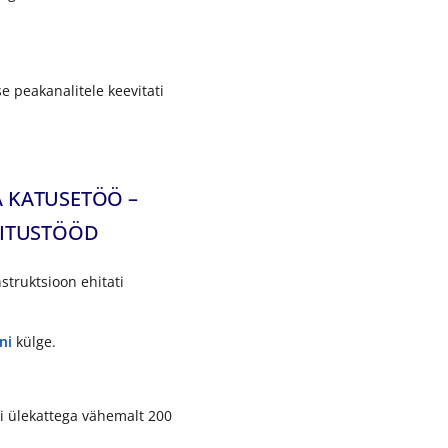
e peakanalitele keevitati
 KATUSETÖÖ –
HITUSTÖÖD
struktsioon ehitati
ni
külge.
i ülekattega vähemalt 200