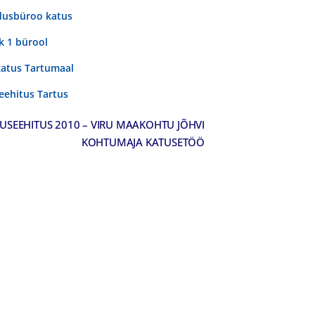
ndusbüroo katus
k 1 bürool
atus Tartumaal
eehitus Tartus
USEEHITUS 2010 – VIRU MAAKOHTU JÕHVI
KOHTUMAJA KATUSETÖÖ